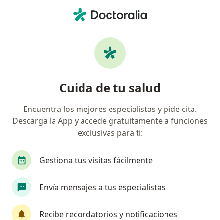
Men
Cicatriz Queloide • Nuevo Laredo, Tamaulipas
Filtros
• 1
Seguro
Mapa
Especialistas en Cicatriz queloide en Nuevo
Cuida de tu salud
Laredo
Encuentra los mejores especialistas y pide cita.
Descarga la App y accede gratuitamente a funciones
¿Qué especialidad estás buscando?
exclusivas para ti:
Cirujano plástico
Cirujano general
Ciruja
Gestiona tus visitas fácilmente
Envía mensajes a tus especialistas
Recibe recordatorios y notificaciones