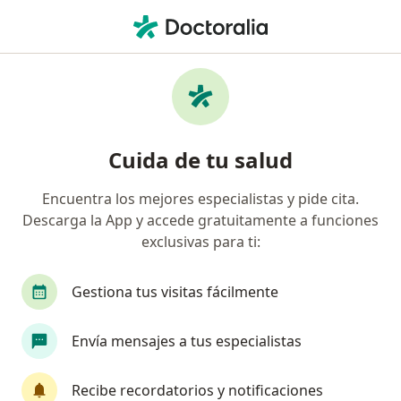
Men
Geriatra • Guadalajara, Jalisco
Filtros
Seguro:
Seguros Monterrey
Geriatras recomendados de Seguros
Cuida de tu salud
Monterrey en Guadalajara
Encuentra los mejores especialistas y pide cita.
Descarga la App y accede gratuitamente a funciones
exclusivas para ti:
Gestiona tus visitas fácilmente
Envía mensajes a tus especialistas
Destacado
Dra. Claudia Fuentes Plancarte
Recibe recordatorios y notificaciones
·
Ver más
Geriatra