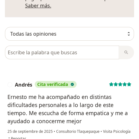
Más información sobre opiniones
Saber más.
Busca en opiniones
Andrés
Cita verificada
A
Ernesto me ha acompañado en distintas
dificultades personales a lo largo de este
tiempo. Me escucha de forma empatica y me a
ayudado a conocerme mejor
25 de septiembre de 2025
•
Consultorio Tlaquepaque
•
Visita Psicología
en opinión del usuario Andrés
•
Reportar