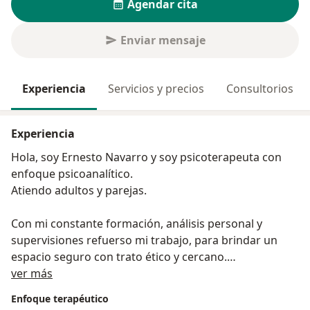
Agendar cita
Enviar mensaje
Experiencia
Servicios y precios
Consultorios
Experiencia
Hola, soy Ernesto Navarro y soy psicoterapeuta con
enfoque psicoanalítico.
Atiendo adultos y parejas.
Con mi constante formación, análisis personal y
supervisiones refuerso mi trabajo, para brindar un
espacio seguro con trato ético y cercano.
Sobre mí
ver más
Me formé en la Universidad de Guadalajara (UDG)
Enfoque terapéutico
como Lic. en Psicología y posteriormente me gradué