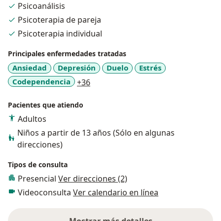
Psicoanálisis
de la Maestría en Psicoterapia Psicoanalítica en la
Psicoterapia de pareja
Asociación Psicoanalítica de Guadalajara (APG), donde
actualmente etoy cursando el Doctorado.
Psicoterapia individual
Principales enfermedades tratadas
Ansiedad
Depresión
Duelo
Estrés
a11y_sr_more_diseases
Codependencia
+36
Pacientes que atiendo
Adultos
Niños a partir de 13 años (Sólo en algunas
direcciones)
Tipos de consulta
Presencial
Ver direcciones (2)
Videoconsulta
Ver calendario en línea