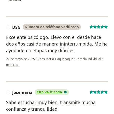
DSG
Número de teléfono verificado
D
Excelente psicólogo. Llevo con el desde hace
dos años casi de manera ininterrumpida. Me ha
ayudado en etapas muy difíciles.
27 de mayo de 2025
•
Consultorio Tlaquepaque
•
Terapia individual
•
en opinión del usuario DSG
Reportar
Josemaria
Cita verificada
J
Sabe escuchar muy bien, transmite mucha
confianza y tranquilidad