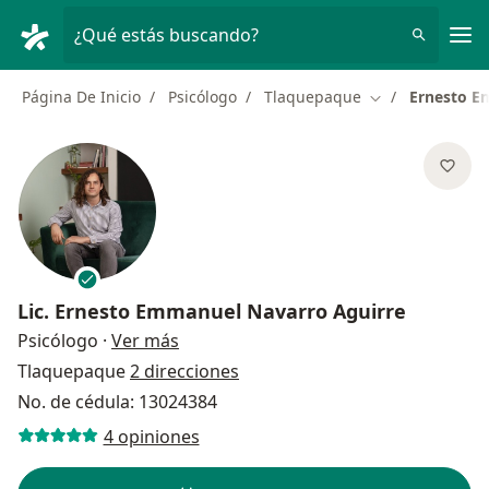
Men
¿Qué estás buscando?
Página De Inicio
Psicólogo
Tlaquepaque
Ernesto E
Cambiar de ciu
Lic.
Ernesto Emmanuel Navarro Aguirre
sobre las especializaciones
Psicólogo
·
Ver más
Tlaquepaque
2 direcciones
No. de cédula: 13024384
4 opiniones