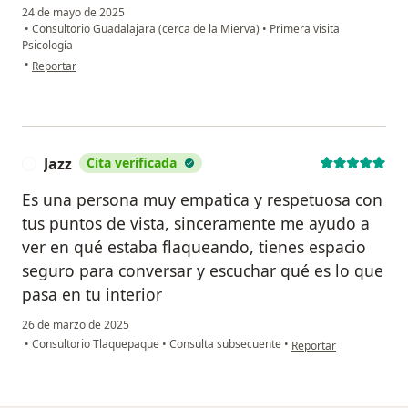
24 de mayo de 2025
•
Consultorio Guadalajara (cerca de la Mierva)
•
Primera visita
Psicología
en opinión del usuario Josemaria
•
Reportar
Jazz
Cita verificada
J
Es una persona muy empatica y respetuosa con
tus puntos de vista, sinceramente me ayudo a
ver en qué estaba flaqueando, tienes espacio
seguro para conversar y escuchar qué es lo que
pasa en tu interior
26 de marzo de 2025
en opinión del usuario 
•
Consultorio Tlaquepaque
•
Consulta subsecuente
•
Reportar