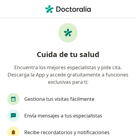
Men
¿Qué estás buscando?
Página De Inicio
Cirujano Oncólogo
Ciudad De México
Ca
Cuida de tu salud
Encuentra los mejores especialistas y pide cita.
Descarga la App y accede gratuitamente a funciones
exclusivas para ti:
Dr.
Erick Rueda Don Juan
sobre las especializaciones
Cirujano oncólogo
·
Ver más
Gestiona tus visitas fácilmente
Ciudad de México
3 direcciones
No. de cédula: 9466899 12181014 13818780
Envía mensajes a tus especialistas
83 opiniones
Recibe recordatorios y notificaciones