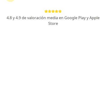
Agendar cita
Enviar mensaje
4.8 y 4.9 de valoración media en Google Play y Apple
Store
Especialista de confianza
Los pacientes vuelven a su consulta de forma
recurrente
Experiencia
Servicios y precios
Consultorios
Experiencia
Cirujano oncólogo en constante lucha contra el Cancer
formado en Oncología en el Hospital de Oncología
CMN SXXI. México
Cirujano General. Formado en HES CMN La Raza.
México