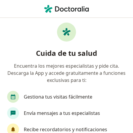
Men
Carcinoma Papilar De La Tiroides • Iztacalco, CDMX
Filtros
• 1
Mapa
Especialistas en Carcinoma papilar de la
Cuida de tu salud
tiroides en Iztacalco
Encuentra los mejores especialistas y pide cita.
Descarga la App y accede gratuitamente a funciones
¿Qué especialidad estás buscando?
exclusivas para ti:
Cirujano general
Cirujano oncólogo
Gestiona tus visitas fácilmente
Envía mensajes a tus especialistas
Recibe recordatorios y notificaciones