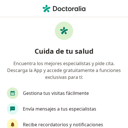
Men
Hiperplasia Paratiroidea • Iztacalco, CDMX
Filtros
• 1
Mapa
Especialistas en Hiperplasia paratiroidea en
Cuida de tu salud
Iztacalco
Encuentra los mejores especialistas y pide cita.
Descarga la App y accede gratuitamente a funciones
¿Qué especialidad estás buscando?
exclusivas para ti:
Cirujano general
Cirujano oncólogo
Gestiona tus visitas fácilmente
Envía mensajes a tus especialistas
Recibe recordatorios y notificaciones