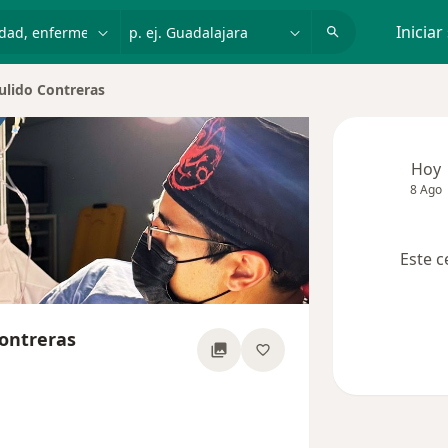
dad, enfermedad o nombre
p. ej. Guadalajara
Iniciar
ulido Contreras
udad
Hoy
8 Ago
Este c
Contreras
 las especializaciones