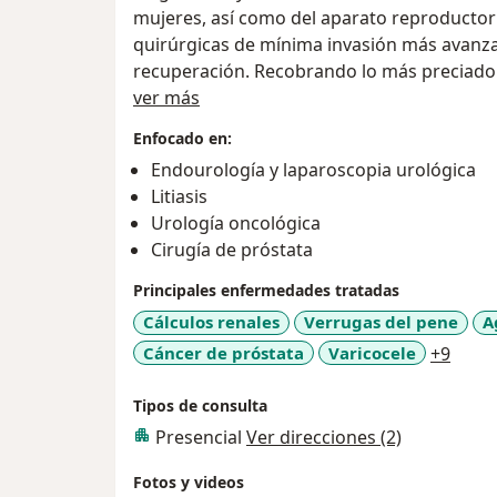
mujeres, así como del aparato reproductor
quirúrgicas de mínima invasión más avanza
recuperación. Recobrando lo más preciado 
Sobre mí
ver más
SIEMPRE COMPROMETIDO CON OFRECER U
Enfocado en:
HONESTIDAD, HUMANISMO Y BUEN TRATO
Endourología y laparoscopia urológica
Litiasis
Proporciona atención en Médica Campestre 
Urología oncológica
Para una atención más integral cuenta 
Cirugía de próstata
la vía urinaria (Riñones-vejiga-próstata) 
caso así lo amerita, así como estudio 
Principales enfermedades tratadas
Se aceptan pagos con tarjetas Visa, Mast
Cálculos renales
Verrugas del pene
A
(Débito o Crédito) para su mayor comodi
a11y_
Cáncer de próstata
Varicocele
+9
Información General:
Tipos de consulta
-Miembro del Colegio Mexicano de Urología
Presencial
Ver direcciones (2)
-Miembro de la American Urological Associ
-Miembro de la Confederación Americana d
Fotos y videos