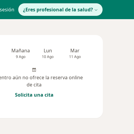
 sesión
¿Eres profesional de la salud?
Mañana
Lun
Mar
Mié
Jue
9 Ago
10 Ago
11 Ago
12 Ago
13 Ag
entro aún no ofrece la reserva online
de cita
Solicita una cita