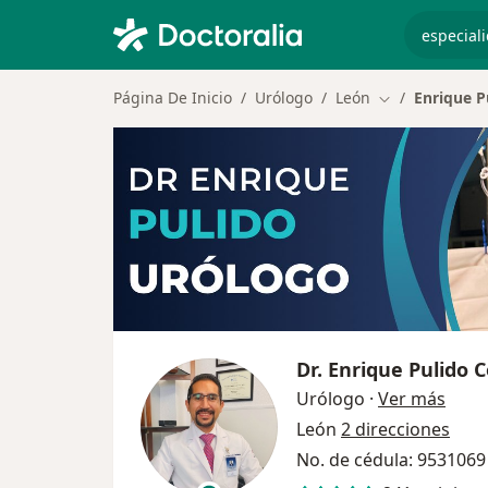
especiali
Página De Inicio
Urólogo
León
Enrique P
Cambiar de ci
Dr.
Enrique Pulido 
sobre
Urólogo
·
Ver más
León
2 direcciones
No. de cédula: 9531069