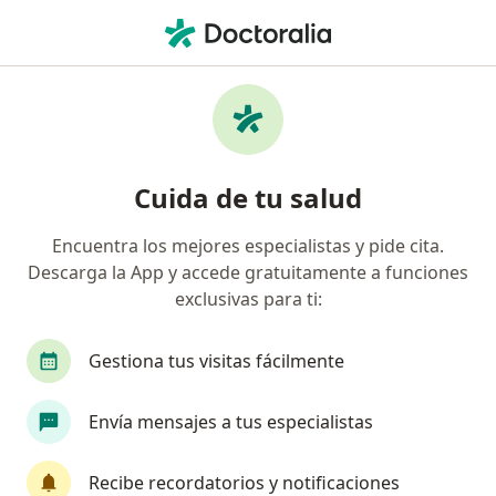
Men
Varicocele • Nezahualcóyotl, México
Filtros
• 1
Seguro
Mapa
Especialistas en Varicocele en
Cuida de tu salud
Nezahualcóyotl
Encuentra los mejores especialistas y pide cita.
Descarga la App y accede gratuitamente a funciones
¿Qué especialidad estás buscando?
exclusivas para ti:
Urólogo
Médico general
Angiólogo
C
Gestiona tus visitas fácilmente
Envía mensajes a tus especialistas
Recibe recordatorios y notificaciones