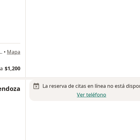
ncingo 110, Toluca de Lerdo
•
Mapa
na
$1,200
La reserva de citas en línea no está dispo
Mendoza
Ver teléfono