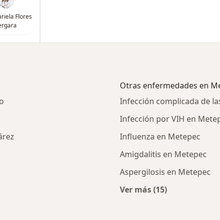
riela Flores
ergara
Otras enfermedades en M
o
Infección complicada de la
Infección por VIH en Mete
árez
Influenza en Metepec
Amigdalitis en Metepec
Aspergilosis en Metepec
Ver más (15)
ercanas a Metepec
Más en esta catego