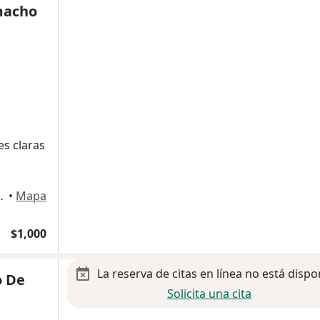
amacho
es claras
E, La Purisima., Metepec
•
Mapa
$1,000
La reserva de citas en línea no está dispo
o De
Solicita una cita