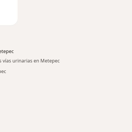
etepec
s vías urinarias en Metepec
pec
ría: Otras enfermedades en Metepec