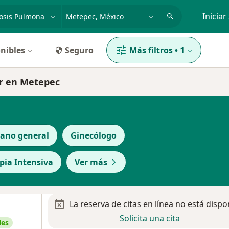
dad, enfermedad o nombre
p. ej. Guadalajara
Iniciar
nibles
Seguro
Más filtros
•
1
ar en Metepec
jano general
Ginecólogo
apia Intensiva
Ver más
La reserva de citas en línea no está dispo
Solicita una cita
les