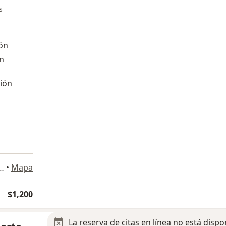
s
ión
n
ión
as Torres No.605 Colonia MODERNA DE LA CRUZ Toluca Estado de Mexico, Toluca
•
Mapa
$1,200
La reserva de citas en línea no está dispo