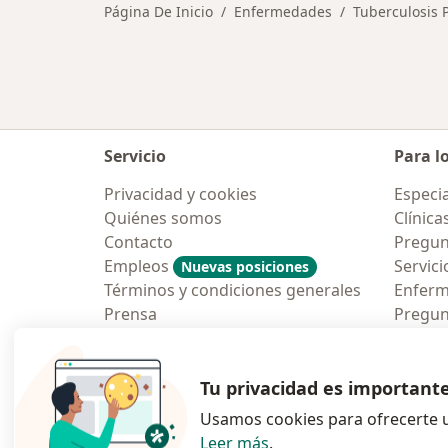
Página De Inicio
Enfermedades
Tuberculosis
Servicio
Para l
Privacidad y cookies
Especia
Quiénes somos
Clínica
Contacto
Pregun
Empleos
Servici
Nuevas posiciones
Términos y condiciones generales
Enfer
Prensa
Pregun
Aplicac
Blog p
Tu privacidad es important
Usamos cookies para ofrecerte u
Leer más
.