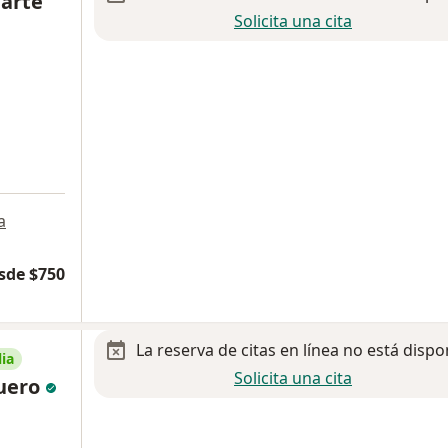
uarte
Solicita una cita
a
sde $750
La reserva de citas en línea no está dispo
ia
Solicita una cita
guero