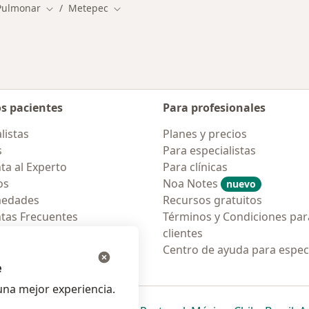
 Pulmonar
Metepec
Cambiar de ciudad
Cambiar de ciudad
os pacientes
Para profesionales
listas
Planes y precios
s
Para especialistas
ta al Experto
Para clínicas
os
Noa Notes
nuevo
medades
Recursos gratuitos
tas Frecuentes
Términos y Condiciones par
ión para móvil
clientes
ara pacientes
Centro de ayuda para especi
e
na mejor experiencia.