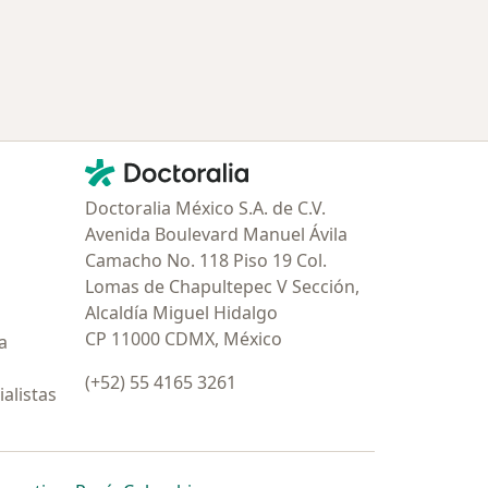
Contacto
Doctoralia - Página de inicio
Doctoralia México S.A. de C.V.
Avenida Boulevard Manuel Ávila
Camacho No. 118 Piso 19 Col.
Lomas de Chapultepec V Sección,
Alcaldía Miguel Hidalgo
CP 11000 CDMX, México
a
(+52) 55 4165 3261
alistas