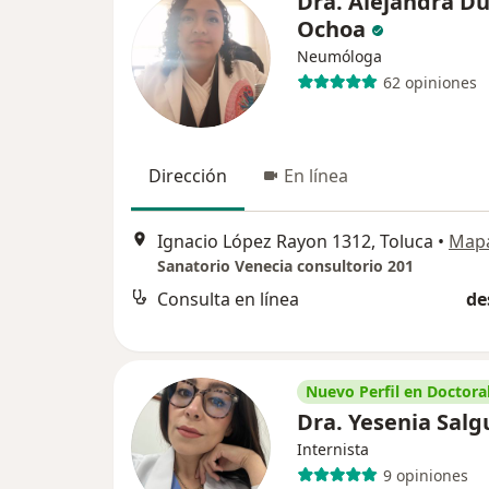
Dra. Alejandra D
Ochoa
Neumóloga
62 opiniones
Dirección
En línea
Ignacio López Rayon 1312, Toluca
•
Map
Sanatorio Venecia consultorio 201
Consulta en línea
de
Nuevo Perfil en Doctoral
Dra. Yesenia Sal
Internista
9 opiniones