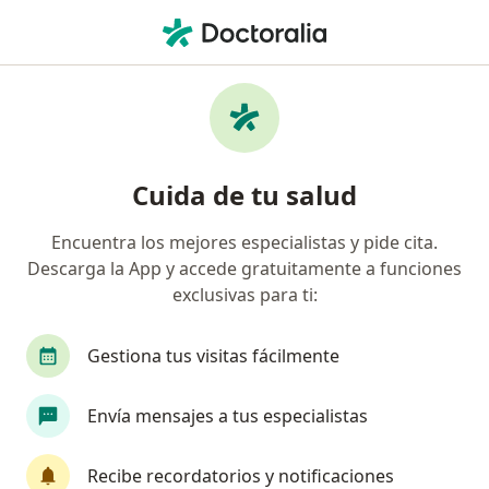
Men
Ovario Poliquístico • Nuevo Leon, Nuevo Léon
Filtros
• 1
Seguro
Mapa
Especialistas en Ovario poliquístico en
Cuida de tu salud
Nuevo Leon
Encuentra los mejores especialistas y pide cita.
Descarga la App y accede gratuitamente a funciones
¿Qué especialidad estás buscando?
exclusivas para ti:
Nutriólogo clínico
Nutricionista
Nutriólo
Gestiona tus visitas fácilmente
Envía mensajes a tus especialistas
Recibe recordatorios y notificaciones