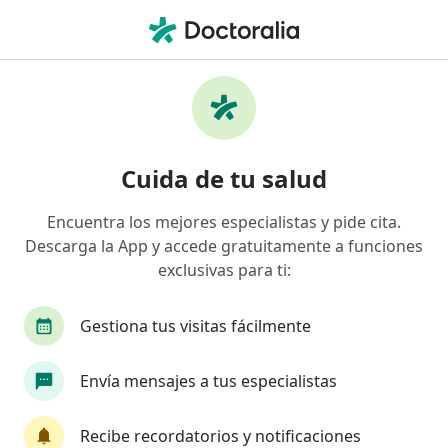
Men
Nariz Torcida • Iztapalapa, CDMX
Filtros
• 1
Seguro
Mapa
Especialistas en Nariz Torcida en Iztapalapa
Cuida de tu salud
Encuentra los mejores especialistas y pide cita.
¿Qué especialidad estás buscando?
Descarga la App y accede gratuitamente a funciones
Otorrinolaringólogo
Cirujano pediátrico
exclusivas para ti:
Gestiona tus visitas fácilmente
Envía mensajes a tus especialistas
Recibe recordatorios y notificaciones