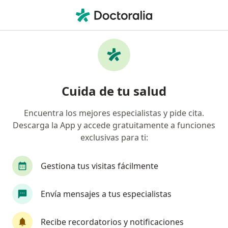
Men
Molusco Contagioso • Tlalpan, CDMX
Filtros
• 1
Seguro
Mapa
Especialistas en Molusco contagioso en
Cuida de tu salud
Tlalpan
Encuentra los mejores especialistas y pide cita.
Descarga la App y accede gratuitamente a funciones
¿Qué especialidad estás buscando?
exclusivas para ti:
Dermatólogo
Dermatólogo pediátrico
Mé
Gestiona tus visitas fácilmente
Envía mensajes a tus especialistas
Recibe recordatorios y notificaciones