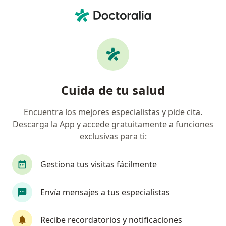
Men
Laberíntitis • Cancun, Quintana Roo
Filtros
• 1
Seguro
Mapa
Especialistas en Laberíntitis en Cancun
Cuida de tu salud
Encuentra los mejores especialistas y pide cita.
¿Qué especialidad estás buscando?
Descarga la App y accede gratuitamente a funciones
Otorrinolaringólogo
Internista
Acupunto
exclusivas para ti:
Gestiona tus visitas fácilmente
Envía mensajes a tus especialistas
Recibe recordatorios y notificaciones