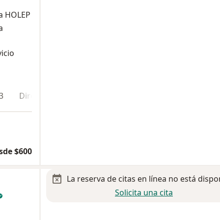
ata HOLEP
a
icio
3
Dirección 4
En línea
sde $600
La reserva de citas en línea no está dispo
Solicita una cita