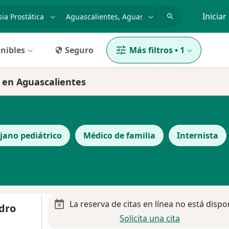
dad, enfermedad o nombre
p. ej. Guadalajara
Iniciar
nibles
Seguro
Más filtros
•
1
a en Aguascalientes
jano pediátrico
Médico de familia
Internista
La reserva de citas en línea no está dispo
dro
Solicita una cita