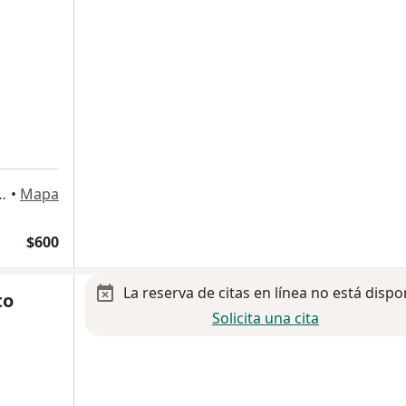
a
. Las Américas, Aguascalientes
•
Mapa
$600
La reserva de citas en línea no está dispo
to
Solicita una cita