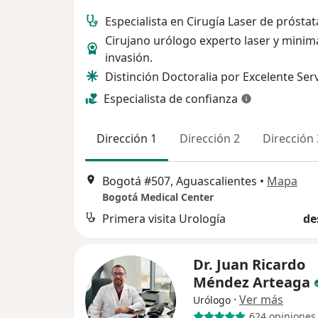
Especialista en Cirugía Laser de próst
Cirujano urólogo experto laser y minim
invasión.
Distinción Doctoralia por Excelente Serv
Especialista de confianza
Dirección 1
Dirección 2
Dirección 
Bogotá #507, Aguascalientes
•
Mapa
Bogotá Medical Center
Primera visita Urología
de
Dr. Juan Ricardo
Méndez Arteaga
·
Ver más
Urólogo
624 opiniones