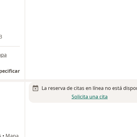
3
apa
pecificar
La reserva de citas en línea no está dispo
Solicita una cita
s
•
Mapa