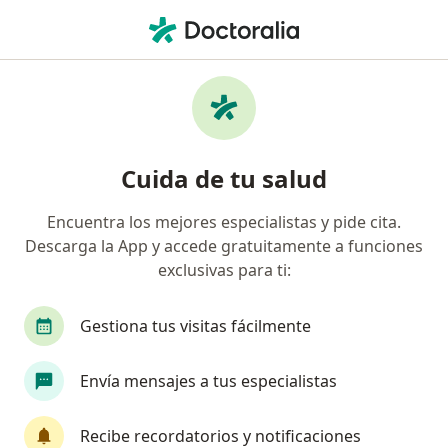
Men
Hematoma Vesical • Metepec, México
Filtros
• 1
Seguro
Mapa
Especialistas en Hematoma vesical en
Cuida de tu salud
Metepec
Encuentra los mejores especialistas y pide cita.
Descarga la App y accede gratuitamente a funciones
¿Qué especialidad estás buscando?
exclusivas para ti:
Urólogo
Gestiona tus visitas fácilmente
Envía mensajes a tus especialistas
Recibe recordatorios y notificaciones