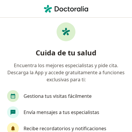
Men
Fracturas Por Compresión O Aplastamiento Vertebral • Apizaco, Tlaxcala
Filtros
• 1
Mapa
Especialistas en Fracturas por compresión o
Cuida de tu salud
aplastamiento vertebral en Apizaco
Encuentra los mejores especialistas y pide cita.
Descarga la App y accede gratuitamente a funciones
¿Qué especialidad estás buscando?
exclusivas para ti:
Ortopedista
Traumatólogo
Hematólogo
Gestiona tus visitas fácilmente
Envía mensajes a tus especialistas
Recibe recordatorios y notificaciones