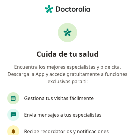
Men
Estrés Laboral • San Luis Potosi, San Luis Potosí
Filtros
• 1
Seguro
Mapa
Especialistas en Estrés laboral en San Luis
Cuida de tu salud
Potosi
Encuentra los mejores especialistas y pide cita.
Descarga la App y accede gratuitamente a funciones
¿Qué especialidad estás buscando?
exclusivas para ti:
Psicólogo
Psiquiatra
Psicopedagogo
Gestiona tus visitas fácilmente
Envía mensajes a tus especialistas
Recibe recordatorios y notificaciones