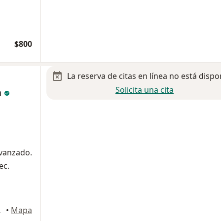
$800
La reserva de citas en línea no está dispo
Solicita una cita
n
avanzado.
ec.
Guadalupe
•
Mapa