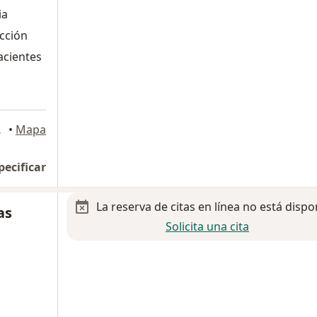
ia
ucción
acientes
Guadalupe
•
Mapa
pecificar
La reserva de citas en línea no está dispo
as
Solicita una cita