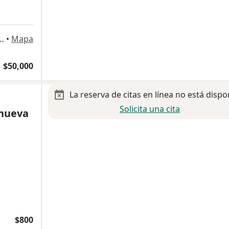
100, San Nicolás de los Garza
•
Mapa
$50,000
La reserva de citas en línea no está dispo
Solicita una cita
anueva
$800