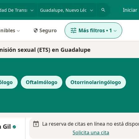
dad, enfermedad o nombre
p. ej. Guadalajara
Iniciar
nibles
Seguro
Más filtros
•
1
misión sexual (ETS) en Guadalupe
ólogo
Oftalmólogo
Otorrinolaringólogo
La reserva de citas en línea no está dispo
 Gil
Solicita una cita