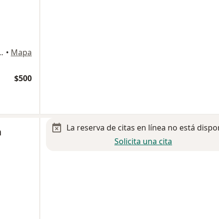
los Angeles, San Nicolás de los Garza
•
Mapa
$500
La reserva de citas en línea no está dispo
n
Solicita una cita