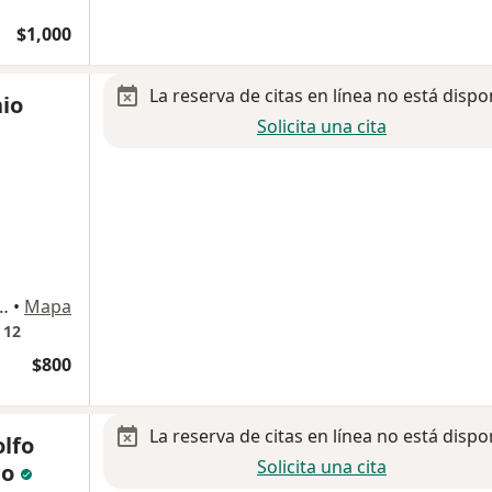
$1,000
La reserva de citas en línea no está dispo
nio
Solicita una cita
 6060, Libertad, 67130 Guadalupe, N.L, Guadalupe
•
Mapa
 12
$800
La reserva de citas en línea no está dispo
lfo
Solicita una cita
do