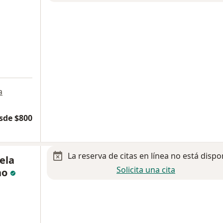
a
sde $800
La reserva de citas en línea no está dispo
ela
Solicita una cita
no