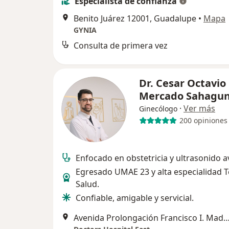
Especialista de confianza
Benito Juárez 12001, Guadalupe
•
Mapa
GYNIA
Consulta de primera vez
Dr. Cesar Octavio
Mercado Sahagu
·
Ver más
Ginecólogo
200 opiniones
Enfocado en obstetricia y ultrasonido 
Egresado UMAE 23 y alta especialidad T
Salud.
Confiable, amigable y servicial.
Avenida Prolongación Francisco I. Madero 6060, 