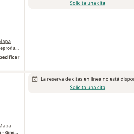
Solicita una cita
Mapa
Dr. Christian Reyes Mayoral - Biólogo de la Reproducción
pecificar
La reserva de citas en línea no está dispo
Solicita una cita
Mapa
Dra. Norma Sandoval (Urología Ginecológica - Ginecología)