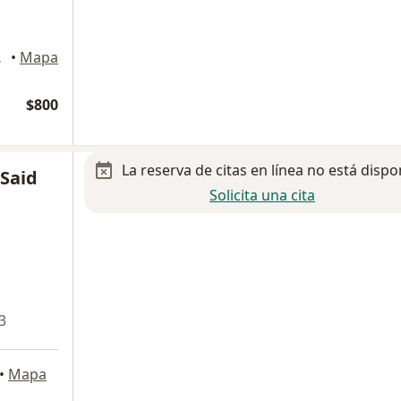
 Irapuato
•
Mapa
$800
La reserva de citas en línea no está dispo
 Said
Solicita una cita
3
•
Mapa