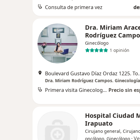
Consulta de primera vez
de
Dra. Miriam Arac
Rodríguez Camp
Ginecólogo
1 opinión
Boulevard Gustavo Díaz Ordaz 1
Primera visita Ginecología y Obstetricia
Precio sin es
Hospital Ciudad 
Irapuato
Cirujano general, Cirujan
·
Ve
oncólogo, Ginecólogo