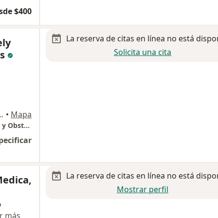
sde $400
La reserva de citas en línea no está dispo
ely
Solicita una cita
os
225. Torre 1. Segundo Piso, Irapuato
•
Mapa
Dra. Miriam Rodríguez Campos. Ginecología y Obstetricia
pecificar
La reserva de citas en línea no está dispo
Medica,
Mostrar perfil
o
r más