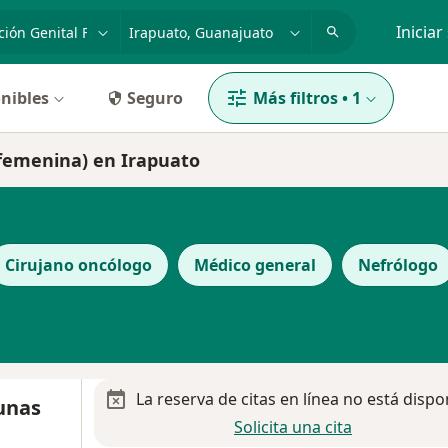
dad, enfermedad o nombre
p. ej. Guadalajara
Iniciar
nibles
Seguro
Más filtros
•
1
l femenina) en Irapuato
Cirujano oncólogo
Médico general
Nefrólogo
La reserva de citas en línea no está dispo
unas
Solicita una cita