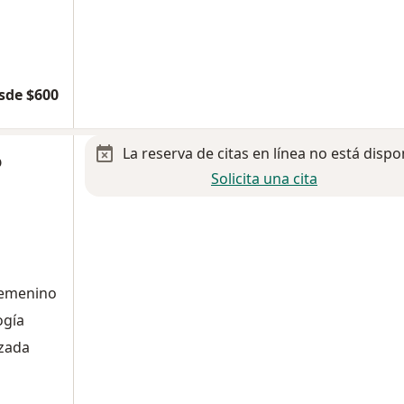
sde $600
La reserva de citas en línea no está dispo
o
Solicita una cita
 femenino
ogía
izada