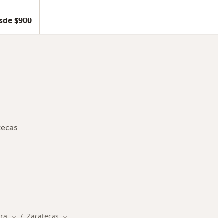
sde $900
tecas
rmedades en Zacatecas
era
Zacatecas
Cambiar de ciudad
Cambiar de ciudad