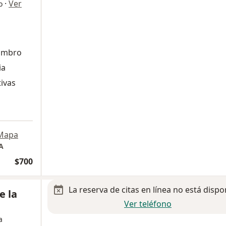
·
Ver
o
Hombro
ia
ivas
Mapa
A
$700
La reserva de citas en línea no está dispo
e la
Ver teléfono
a