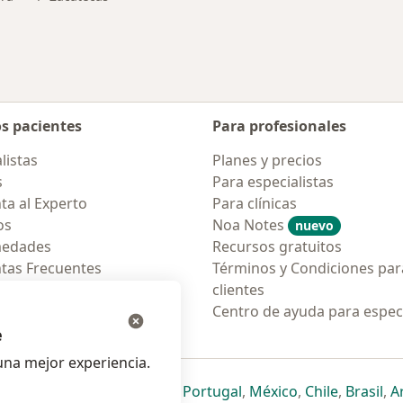
os pacientes
Para profesionales
listas
Planes y precios
s
Para especialistas
ta al Experto
Para clínicas
os
Noa Notes
nuevo
medades
Recursos gratuitos
tas Frecuentes
Términos y Condiciones par
ión para móvil
clientes
ara pacientes
Centro de ayuda para especi
e
na mejor experiencia.
ueva pestaña
en una nueva pestaña
e abre en una nueva pestaña
se abre en una nueva pestaña
se abre en una nueva pestaña
se abre en una nueva pestaña
se abre en una nueva p
se abre en una
se abre e
se
Italia
,
Deutschland
,
Česko
,
Portugal
,
México
,
Chile
,
Brasil
,
A