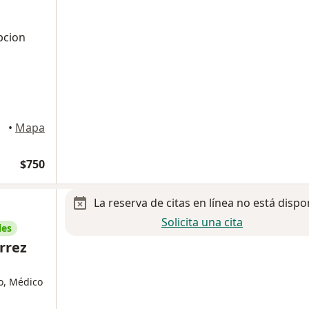
pcion
•
Mapa
$750
La reserva de citas en línea no está dispo
Solicita una cita
les
rrez
o, Médico