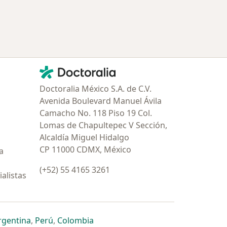
Contacto
Doctoralia - Página de inicio
Doctoralia México S.A. de C.V.
Avenida Boulevard Manuel Ávila
Camacho No. 118 Piso 19 Col.
Lomas de Chapultepec V Sección,
Alcaldía Miguel Hidalgo
CP 11000 CDMX, México
a
(+52) 55 4165 3261
alistas
estaña
 nueva pestaña
n una nueva pestaña
 abre en una nueva pestaña
se abre en una nueva pestaña
se abre en una nueva pestaña
se abre en una nueva pestaña
rgentina
,
Perú
,
Colombia