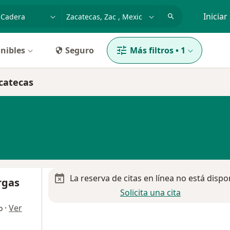
dad, enfermedad o nombre
p. ej. Guadalajara
Iniciar
nibles
Seguro
Más filtros
•
1
acatecas
La reserva de citas en línea no está dispo
rgas
Solicita una cita
·
Ver
o