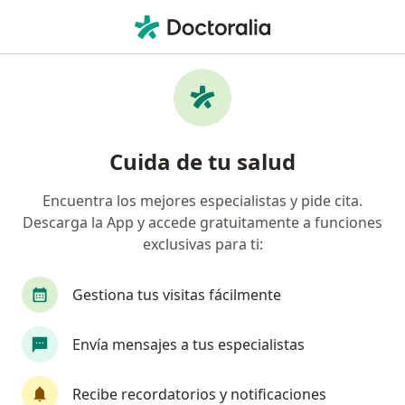
Men
Distrofia Muscular • Cuauhtémoc, CDMX
Filtros
• 1
Seguro
Mapa
Especialistas en Distrofia muscular en
Cuida de tu salud
Cuauhtémoc
Encuentra los mejores especialistas y pide cita.
Descarga la App y accede gratuitamente a funciones
¿Qué especialidad estás buscando?
exclusivas para ti:
Genetista
Neurólogo
Médico general
Gestiona tus visitas fácilmente
Envía mensajes a tus especialistas
Recibe recordatorios y notificaciones