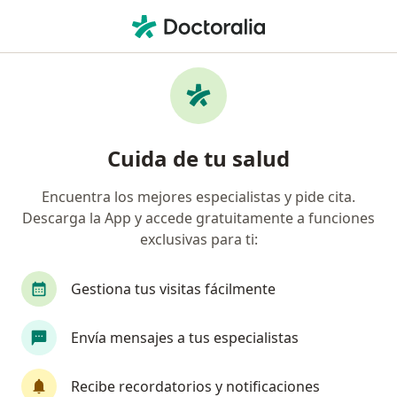
Men
Displasia Mamaria • Tijuana, Baja California
Filtros
• 1
Seguro
Mapa
Especialistas en Displasia mamaria en
Cuida de tu salud
Tijuana
Encuentra los mejores especialistas y pide cita.
Descarga la App y accede gratuitamente a funciones
¿Qué especialidad estás buscando?
exclusivas para ti:
Ginecólogo
Ginecólogo Oncólogo
Médico 
Gestiona tus visitas fácilmente
Envía mensajes a tus especialistas
Recibe recordatorios y notificaciones