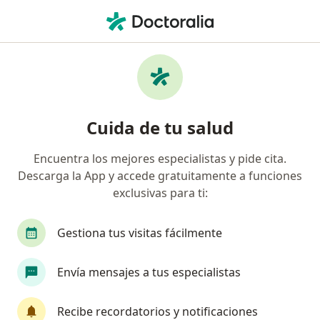
Men
Deslizamiento De La Epífisis Capital Femoral • Cancun, Quintana Roo
Filtros
• 1
Seguro
Mapa
Especialistas en Deslizamiento de la epífisis
Cuida de tu salud
capital femoral en Cancun
Encuentra los mejores especialistas y pide cita.
Descarga la App y accede gratuitamente a funciones
¿Qué especialidad estás buscando?
exclusivas para ti:
Traumatólogo
Ortopedista
Ortopedista in
Gestiona tus visitas fácilmente
Envía mensajes a tus especialistas
Recibe recordatorios y notificaciones