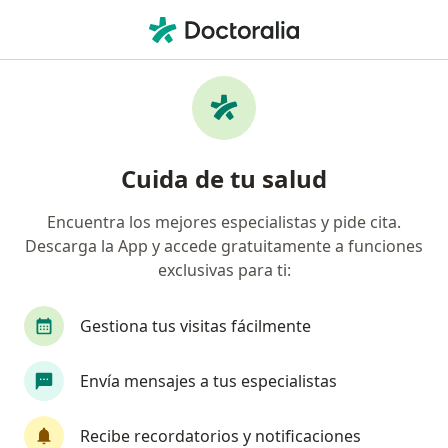
Men
Dermatomiositis • Monterrey, Nuevo Léon
Filtros
• 1
Seguro
Mapa
Especialistas en Dermatomiositis en
Cuida de tu salud
Monterrey
Encuentra los mejores especialistas y pide cita.
Descarga la App y accede gratuitamente a funciones
¿Qué especialidad estás buscando?
exclusivas para ti:
Reumatólogo
Internista
Dermatólogo
Gestiona tus visitas fácilmente
Envía mensajes a tus especialistas
Recibe recordatorios y notificaciones