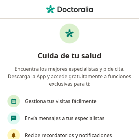
Men
Dermatitis Del Pañal • Iztapalapa, CDMX
Filtros
• 1
Seguro
Mapa
Especialistas en Dermatitis del pañal en
Cuida de tu salud
Iztapalapa
Encuentra los mejores especialistas y pide cita.
Descarga la App y accede gratuitamente a funciones
¿Qué especialidad estás buscando?
exclusivas para ti:
Pediatra
Médico general
Dermatólogo
Gestiona tus visitas fácilmente
Envía mensajes a tus especialistas
Recibe recordatorios y notificaciones