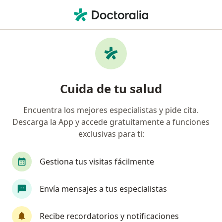
Men
Coronavirus Covid-19 • San Luis Potosi, San Luis Potosí
Filtros
• 1
Seguro
Mapa
Especialistas en Coronavirus COVID-19 en
Cuida de tu salud
San Luis Potosi
Encuentra los mejores especialistas y pide cita.
Descarga la App y accede gratuitamente a funciones
¿Qué especialidad estás buscando?
exclusivas para ti:
Médico general
Internista
Pediatra
I
Gestiona tus visitas fácilmente
Envía mensajes a tus especialistas
Recibe recordatorios y notificaciones