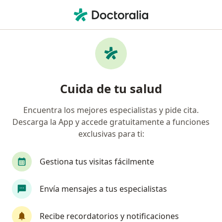
Men
Compresión De La Médula Espinal • Zapopan, Jalisco
Filtros
• 1
Seguro
Mapa
Especialistas en Compresión de la médula
Cuida de tu salud
espinal en Zapopan
Encuentra los mejores especialistas y pide cita.
Descarga la App y accede gratuitamente a funciones
¿Qué especialidad estás buscando?
exclusivas para ti:
Neurocirujano
Médico general
Cirujano g
Gestiona tus visitas fácilmente
Envía mensajes a tus especialistas
Recibe recordatorios y notificaciones