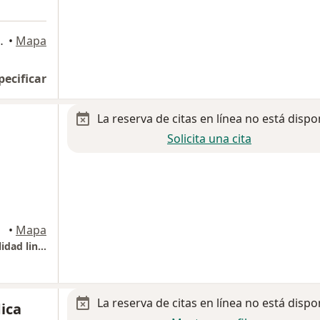
s 106, Nezahualcóyotl
•
Mapa
pecificar
La reserva de citas en línea no está dispo
Solicita una cita
•
Mapa
Consultorio ginecológia, obstetricia y esterilidad lindavista
La reserva de citas en línea no está dispo
ica