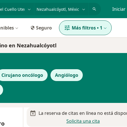
dad, enfermedad o nombre
p. ej. Guadalajara
Iniciar
nibles
Seguro
Más filtros
•
1
rino en Nezahualcóyotl
Cirujano oncólogo
Angiólogo
La reserva de citas en línea no está dispo
Solicita una cita
ro