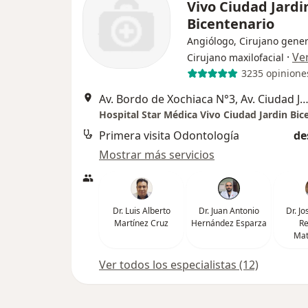
Vivo Ciudad Jardi
Bicentenario
Angiólogo, Cirujano gener
·
Ve
Cirujano maxilofacial
3235 opinione
Av. Bordo de Xochiaca N°3, Av. Ciudad Jdn. 2B, Bicentenario, 57205 Nezahualcóyotl, Méx., Nezahu
Hospital Star Médica Vivo Ciudad Jardin Bic
Primera visita Odontología
de
Mostrar más servicios
Dr. Luis Alberto
Dr. Juan Antonio
Dr. J
Martínez Cruz
Hernández Esparza
Re
Ma
Ver todos los especialistas (12)