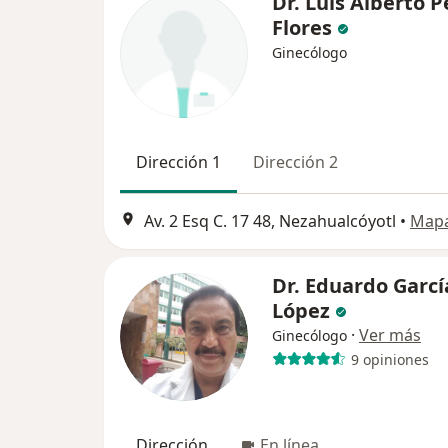
Dr. Luis Alberto P
Flores
Ginecólogo
Dirección 1
Dirección 2
Av. 2 Esq C. 17 48, Nezahualcóyotl
•
Map
Dr. Eduardo Garcí
López
·
Ver más
Ginecólogo
9 opiniones
Dirección
En línea