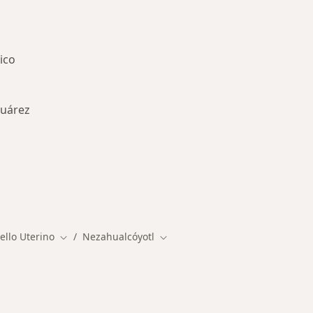
ico
Juárez
ercanas a Nezahualcóyotl
ello Uterino
Nezahualcóyotl
Cambiar de ciudad
Cambiar de ciudad