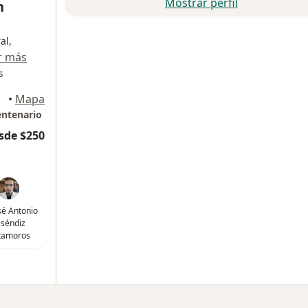
Mostrar perfil
n
al,
r más
s
alcóyotl
•
Mapa
entenario
sde $250
osé Antonio
séndiz
tamoros