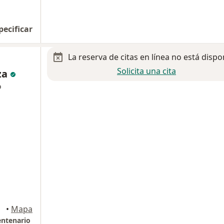
pecificar
La reserva de citas en línea no está dispo
Solicita una cita
za
o
alcóyotl
•
Mapa
entenario