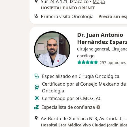
Sur 24-A 121, Iztacalco
•
Mapa
HOSIPITAL PUNTO ORIENTE
Primera visita Oncología
Precio sin es
Dr. Juan Antonio
Hernández Espar
Cirujano general, Cirujan
oncólogo
297 opiniones
Especializado en Cirugía Oncológica
Certificado por el Consejo Mexicano de
Oncología
Certificado por el CMCG, AC
Especialista de confianza
Av. Bordo de Xochiaca N°3, Av. Ciudad Jdn. 2B, Bicentenario, 57205 Nezahualcóyotl, Méx., Nezahu
Hospital Star Médica Vivo Ciudad Jardin Bic