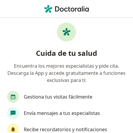
Men
Cáncer Del Cuello Uterino • Lerma, México
Filtros
• 1
Seguro
Mapa
Especialistas en Cáncer del cuello uterino
Cuida de tu salud
en Lerma
Encuentra los mejores especialistas y pide cita.
Descarga la App y accede gratuitamente a funciones
¿Qué especialidad estás buscando?
exclusivas para ti:
Ginecólogo
Cirujano general
Cirujano on
Gestiona tus visitas fácilmente
Envía mensajes a tus especialistas
Recibe recordatorios y notificaciones