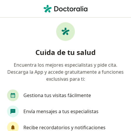
Men
Cáncer De Testículos • Calvillo, Aguascalientes
Filtros
• 1
Mapa
Especialistas en Cáncer de testículos en
Cuida de tu salud
Calvillo
Encuentra los mejores especialistas y pide cita.
Descarga la App y accede gratuitamente a funciones
¿Qué especialidad estás buscando?
exclusivas para ti:
Urólogo
Gestiona tus visitas fácilmente
Envía mensajes a tus especialistas
Recibe recordatorios y notificaciones