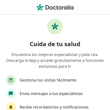
Men
Cáncer De Próstata • Zapotlanejo, Jalisco
Filtros
• 1
Mapa
Especialistas en Cáncer de próstata en
Cuida de tu salud
Zapotlanejo
Encuentra los mejores especialistas y pide cita.
Descarga la App y accede gratuitamente a funciones
¿Qué especialidad estás buscando?
exclusivas para ti:
Médico general
Gestiona tus visitas fácilmente
Envía mensajes a tus especialistas
Recibe recordatorios y notificaciones