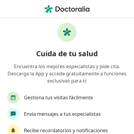
Men
Artritis Psoriásica • León, Guanajuato
Filtros
• 1
Seguro
Mapa
Especialistas en Artritis psoriásica en León
Cuida de tu salud
Encuentra los mejores especialistas y pide cita.
¿Qué especialidad estás buscando?
Descarga la App y accede gratuitamente a funciones
Reumatólogo
Internista
Alergólogo
exclusivas para ti:
Gestiona tus visitas fácilmente
Envía mensajes a tus especialistas
Recibe recordatorios y notificaciones