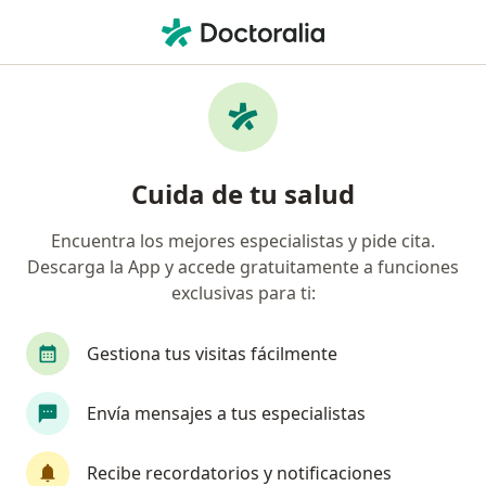
Men
Alergia A Las Proteínas De La Leche Niño Pequeño • Benito Juárez, Distrito Federal DF
Filtros
• 1
Seguro
Mapa
Especialistas en Alergia a las proteínas de la
Cuida de tu salud
leche (niño pequeño) en Benito Juárez
Encuentra los mejores especialistas y pide cita.
Descarga la App y accede gratuitamente a funciones
¿Qué especialidad estás buscando?
exclusivas para ti:
Pediatra
Alergólogo
Inmunólogo
Gas
Gestiona tus visitas fácilmente
Envía mensajes a tus especialistas
Recibe recordatorios y notificaciones