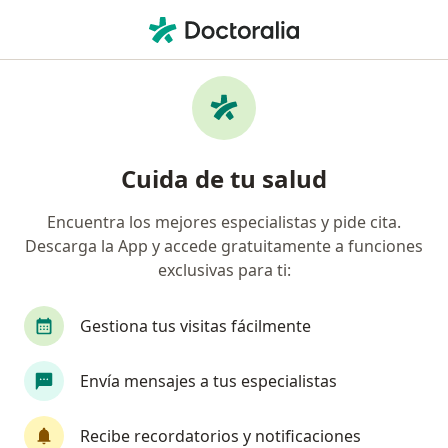
Men
Alergia A Las Proteínas De La Leche Niño Pequeño • Álvaro Obregón, CDMX
Filtros
• 1
Seguro
Mapa
Especialistas en Alergia a las proteínas de la
Cuida de tu salud
leche (niño pequeño) en Álvaro Obregón
Encuentra los mejores especialistas y pide cita.
Descarga la App y accede gratuitamente a funciones
¿Qué especialidad estás buscando?
exclusivas para ti:
Pediatra
Alergólogo
Inmunólogo
Gas
Gestiona tus visitas fácilmente
Envía mensajes a tus especialistas
Recibe recordatorios y notificaciones