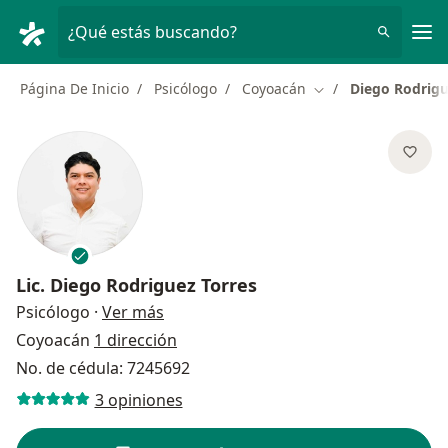
Men
¿Qué estás buscando?
Página De Inicio
Psicólogo
Coyoacán
Diego Rodrigu
Cambiar de ciudad
Lic.
Diego Rodriguez Torres
sobre las especializaciones
Psicólogo
·
Ver más
Coyoacán
1 dirección
No. de cédula: 7245692
3 opiniones