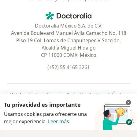
Contacto
Doctoralia - Página de inicio
Doctoralia México S.A. de C.V.
Avenida Boulevard Manuel Ávila Camacho No. 118
Piso 19 Col. Lomas de Chapultepec V Sección,
Alcaldía Miguel Hidalgo
CP 11000 CDMX, México
(+52) 55 4165 3261
se abre en una nueva pestaña
se abre en una nueva pestaña
se abre en una nueva pestaña
se abre en una nueva pes
se abre en 
se a
Polska
,
Türkiye
,
España
,
Italia
,
Deutschland
,
Česko
,
se abre en una nueva pestaña
se abre en una nueva pestaña
se abre en una nueva pestaña
se abre en una nueva p
se abre en 
se abr
Portugal
,
México
,
Chile
,
Brasil
,
Argentina
,
Perú
,
Tu privacidad es importante
se abre en una nueva pe
Colombia
Usamos cookies para ofrecerte una
mejor experiencia.
www.doctoralia.com.mx © 2026 - Encuentra tu
Leer más
.
especialista y pide cita