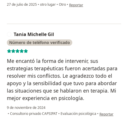
en opinión del usuario TA
27 de julio de 2025
•
otro lugar
•
Otro
•
Reportar
Tania Michelle Gil
T
Número de teléfono verificado
Me encantó la forma de intervenir, sus
estrategias terapéuticas fueron acertadas para
resolver mis conflictos. Le agradezco todo el
apoyo y la sensibilidad que tuvo para abordar
las situaciones que se hablaron en terapia. Mi
mejor experiencia en psicología.
9 de noviembre de 2024
en opinión del usu
•
Consultorio privado CAPSIPAT
•
Evaluación psicológica
•
Reportar