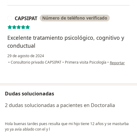
CAPSIPAT
Número de teléfono verificado
C
Excelente tratamiento psicológico, cognitivo y
conductual
29 de agosto de 2024
en opinión del 
•
Consultorio privado CAPSIPAT
•
Primera visita Psicología
•
Reportar
Dudas solucionadas
2 dudas solucionadas a pacientes en Doctoralia
Hola buenas tardes pues resulta que mi hijo tiene 12 años y se masturba
yo ya avía ablado con el y l