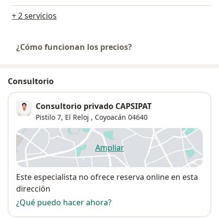
+ 2 servicios
¿Cómo funcionan los precios?
Consultorio
Consultorio privado CAPSIPAT
Pistilo 7,
El Reloj
,
Coyoacán
04640
Ampliar
se abre en una nueva pestañ
Disponibilidad
Este especialista no ofrece reserva online en esta
dirección
¿Qué puedo hacer ahora?