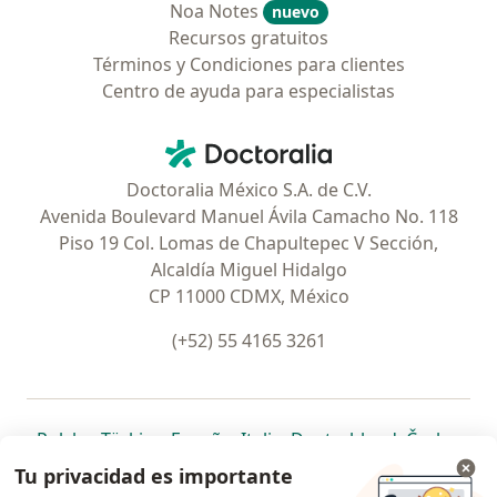
Noa Notes
nuevo
Recursos gratuitos
Términos y Condiciones para clientes
Centro de ayuda para especialistas
Contacto
Doctoralia - Página de inicio
Doctoralia México S.A. de C.V.
Avenida Boulevard Manuel Ávila Camacho No. 118
Piso 19 Col. Lomas de Chapultepec V Sección,
Alcaldía Miguel Hidalgo
CP 11000 CDMX, México
(+52) 55 4165 3261
se abre en una nueva pestaña
se abre en una nueva pestaña
se abre en una nueva pestaña
se abre en una nueva pes
se abre en 
se a
Polska
,
Türkiye
,
España
,
Italia
,
Deutschland
,
Česko
,
se abre en una nueva pestaña
se abre en una nueva pestaña
se abre en una nueva pestaña
se abre en una nueva p
se abre en 
se abr
Portugal
,
México
,
Chile
,
Brasil
,
Argentina
,
Perú
,
Tu privacidad es importante
se abre en una nueva pe
Colombia