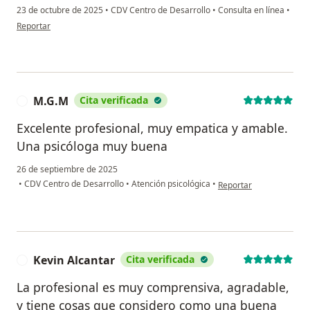
23 de octubre de 2025
•
CDV Centro de Desarrollo
•
Consulta en línea
•
en opinión del usuario Jose Alberto Trejo
Reportar
M.G.M
Cita verificada
M
Excelente profesional, muy empatica y amable.
Una psicóloga muy buena
26 de septiembre de 2025
en opinión del usuario 
•
CDV Centro de Desarrollo
•
Atención psicológica
•
Reportar
Kevin Alcantar
Cita verificada
K
La profesional es muy comprensiva, agradable,
y tiene cosas que considero como una buena