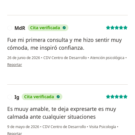
MdR
Cita verificada
M
Fue mi primera consulta y me hizo sentir muy
cómoda, me inspiró confianza.
26 de junio de 2026
•
CDV Centro de Desarrollo
•
Atención psicológica
•
en opinión del usuario MdR
Reportar
Ig
Cita verificada
I
Es muuy amable, te deja expresarte es muy
calmada ante cualquier situaciones
9 de mayo de 2026
•
CDV Centro de Desarrollo
•
Visita Psicología
•
en opinión del usuario Ig
Reportar