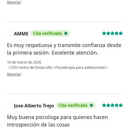
en opinión del usuario IS
Reportar
AMME
Cita verificada
A
Es muy respetuosa y transmite confianza desde
la primera sesión. Excelente atención.
18 de marzo de 2026
•
CDV Centro de Desarrollo
•
Psicoterapia para adolescentes
•
en opinión del usuario AMME
Reportar
Jose Alberto Trejo
Cita verificada
J
Muy buena psicologa para quienes hacen
introspección de las cosas