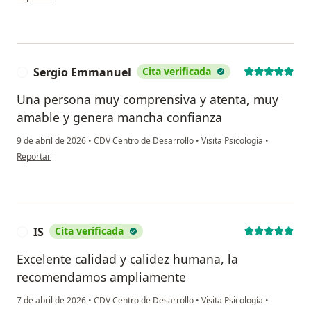
Sergio Emmanuel
Cita verificada
S
Una persona muy comprensiva y atenta, muy
amable y genera mancha confianza
9 de abril de 2026
•
CDV Centro de Desarrollo
•
Visita Psicología
•
en opinión del usuario Sergio Emmanuel
Reportar
IS
Cita verificada
I
Excelente calidad y calidez humana, la
recomendamos ampliamente
7 de abril de 2026
•
CDV Centro de Desarrollo
•
Visita Psicología
•