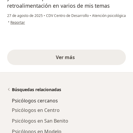
retroalimentación en varios de mis temas
27 de agosto de 2025
•
CDV Centro de Desarrollo
•
Atención psicológica
en opinión del usuario Kevin Alcantar
•
Reportar
Ver más
opiniones anteriores
Búsquedas relacionadas
Psicólogos cercanos
Psicólogos en Centro
Psicólogos en San Benito
Psicólogos en Modelo