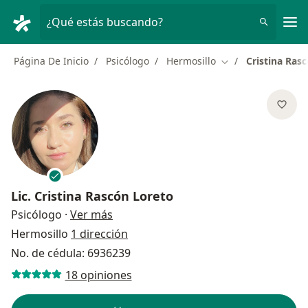
Men
¿Qué estás buscando?
Página De Inicio
Psicólogo
Hermosillo
Cristina Ras
Cambiar de ciudad
Lic.
Cristina Rascón Loreto
sobre las especializaciones
Psicólogo
·
Ver más
Hermosillo
1 dirección
No. de cédula: 6936239
18 opiniones