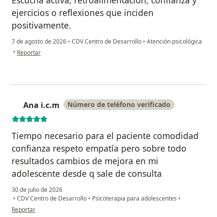
ejercicios o reflexiones que inciden
positivamente.
7 de agosto de 2026
•
CDV Centro de Desarrollo
•
Atención psicológica
en opinión del usuario Ale Álvarez
•
Reportar
Ana i.c.m
Número de teléfono verificado
A
Tiempo necesario para el paciente comodidad
confianza respeto empatía pero sobre todo
resultados cambios de mejora en mi
adolescente desde q sale de consulta
30 de julio de 2026
•
CDV Centro de Desarrollo
•
Psicoterapia para adolescentes
•
en opinión del usuario Ana i.c.m
Reportar