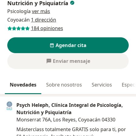
Nutrición y Psiquiatría
Psicología
ver más
Coyoacán
1 dirección
184 opiniones
Agendar cita
Enviar mensaje
Novedades
Sobre nosotros
Servicios
Especi
Psych Heleph, Clínica Integral de Psicología,
Nutrición y Psiquiatría
Monserrat 76A, Los Reyes, Coyoacán 04330
Másterclass totalmente GRATIS solo para ti, por