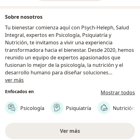
Sobre nosotros
Tu bienestar comienza aquí con Psych-Heleph, Salud
Integral, expertos en Psicología, Psiquiatría y
Nutrición, te invitamos a vivir una experiencia
transformadora hacia el bienestar. Desde 2020, hemos
reunido un equipo de expertos apasionados que
fusionan lo mejor de la psicología, la nutrición y el
desarrollo humano para diseñar soluciones
Acerca de nosotros
innovadoras que te guíen hacia una vida más
ver más
equilibrada y plena. Somos una empresa joven,
Enfocados en
Mostrar todos
visionaria y comprometida con ofrecer servicios de
calidad que empoderen tu bienestar, brindándote
Psicología
Psiquiatría
Nutrición
herramientas prácticas para alcanzar una salud
mental óptima y una vida autónoma. Únete al cambio
y sé parte del impacto social que estamos creando.
Ver más
En Psych-Heleph, nos distinguimos por crear un