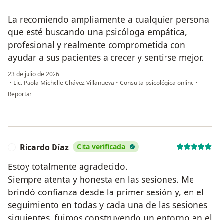
La recomiendo ampliamente a cualquier persona
que esté buscando una psicóloga empática,
profesional y realmente comprometida con
ayudar a sus pacientes a crecer y sentirse mejor.
23 de julio de 2026
•
Lic. Paola Michelle Chávez Villanueva
•
Consulta psicológica online
•
en opinión del usuario Aldara
Reportar
Ricardo Díaz
Cita verificada
R
Estoy totalmente agradecido.
Siempre atenta y honesta en las sesiones. Me
brindó confianza desde la primer sesión y, en el
seguimiento en todas y cada una de las sesiones
siguientes, fuimos construyendo un entorno en el