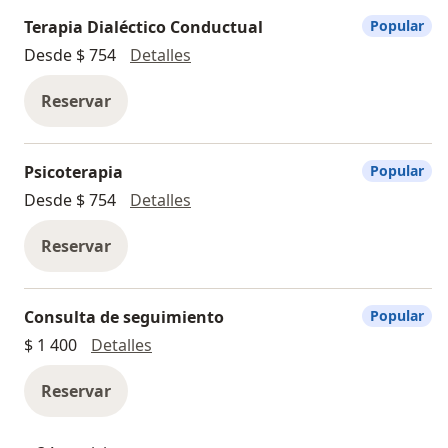
y muchos otros colaboradores de alto impacto en sus
Terapia Dialéctico Conductual
Popular
áreas de especialidad.
Terapia Dialéctico Conductual
Desde $ 754
Detalles
¡Únete a nuestra comunidad y transforma tu Vida e
Reservar
Institución con nosotros!
Psicoterapia
Popular
Psicoterapia
Desde $ 754
Detalles
Reservar
Consulta de seguimiento
Popular
Consulta de seguimiento
$ 1 400
Detalles
Reservar