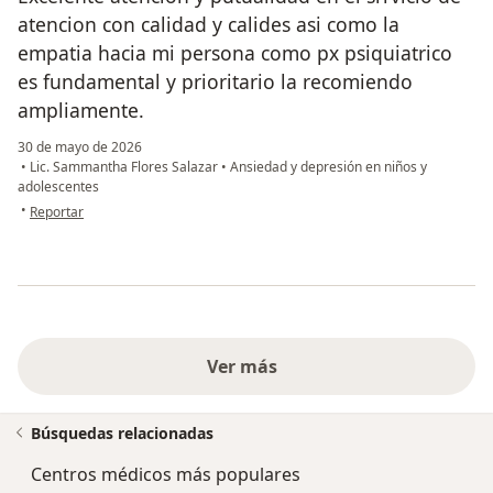
atencion con calidad y calides asi como la
empatia hacia mi persona como px psiquiatrico
es fundamental y prioritario la recomiendo
ampliamente.
30 de mayo de 2026
•
Lic. Sammantha Flores Salazar
•
Ansiedad y depresión en niños y
adolescentes
en opinión del usuario LHG
•
Reportar
Ver más
Búsquedas relacionadas
Centros médicos más populares