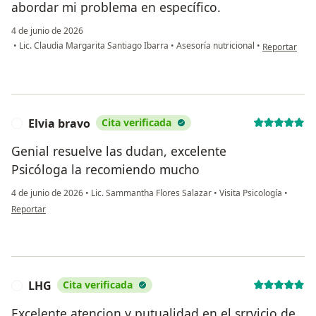
abordar mi problema en específico.
4 de junio de 2026
en opinión de
•
Lic. Claudia Margarita Santiago Ibarra
•
Asesoría nutricional
•
Reportar
Elvia bravo
Cita verificada
E
Genial resuelve las dudan, excelente
Psicóloga la recomiendo mucho
4 de junio de 2026
•
Lic. Sammantha Flores Salazar
•
Visita Psicología
•
en opinión del usuario Elvia bravo
Reportar
LHG
Cita verificada
L
Excelente atencion y putualidad en el srrvicio de