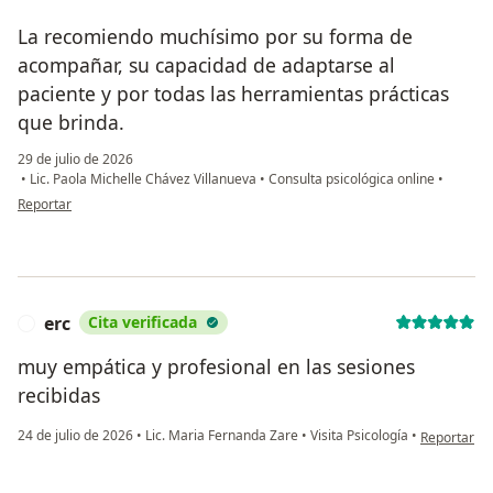
La recomiendo muchísimo por su forma de
acompañar, su capacidad de adaptarse al
paciente y por todas las herramientas prácticas
que brinda.
29 de julio de 2026
•
Lic. Paola Michelle Chávez Villanueva
•
Consulta psicológica online
•
en opinión del usuario Vale
Reportar
erc
Cita verificada
E
muy empática y profesional en las sesiones
recibidas
en opinión d
24 de julio de 2026
•
Lic. Maria Fernanda Zare
•
Visita Psicología
•
Reportar