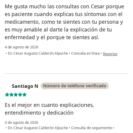
Me gusta mucho las consultas con Cesar porque
es paciente cuando explicas tus síntomas con el
medicamento, como te sientes con tu persona y
es muy amable al darte la explicación de tu
enfermedad y el porque te sientes así.
4 de agosto de 2026
en opinión del us
•
Dr. César Augusto Calderón Alpuche
•
Consulta en línea
•
Reportar
Santiago N
Número de teléfono verificado
S
Es el mejor en cuanto explicaciones,
entendimiento y dedicación
4 de agosto de 2026
•
Dr. César Augusto Calderón Alpuche
•
Consulta de seguimiento
•
en opinión del usuario Santiago N