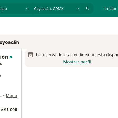
dad, enfermedad o nombre
p. ej. Guadalajara
Iniciar
Coyoacán
La reserva de citas en línea no está dispo
sión
Mostrar perfil
a,
s
orio 820 / Puente de Piedra 150 Col. Toriello Guerra, Tlalpan
•
Mapa
e $1,000