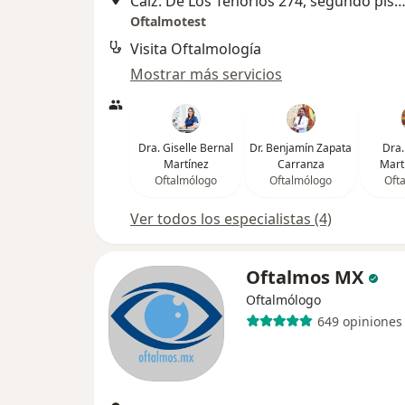
Calz. De Los Tenorios 274, segundo piso, Tla
Oftalmotest
Visita Oftalmología
Mostrar más servicios
Dra. Giselle Bernal
Dr. Benjamín Zapata
Dra.
Martínez
Carranza
Mart
Oftalmólogo
Oftalmólogo
Oft
Ver todos los especialistas (4)
Oftalmos MX
Oftalmólogo
649 opiniones