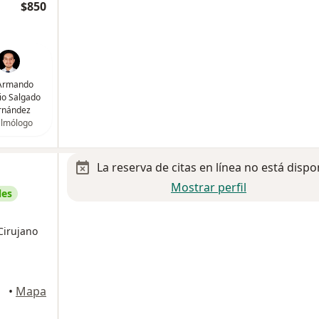
$850
 Armando
io Salgado
rnández
almólogo
La reserva de citas en línea no está dispo
Mostrar perfil
les
Cirujano
árez
•
Mapa