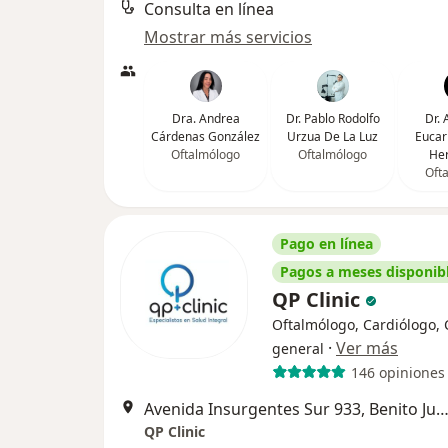
Consulta en línea
Mostrar más servicios
Dra. Andrea
Dr. Pablo Rodolfo
Dr.
Cárdenas González
Urzua De La Luz
Eucar
Oftalmólogo
Oftalmólogo
He
Oft
Pago en línea
Pagos a meses disponib
QP Clinic
Oftalmólogo, Cardiólogo, 
·
Ver más
general
146 opiniones
Avenida Insurgentes Sur 933, Benito Ju
QP Clinic