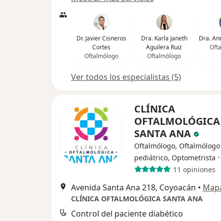
Dr. Javier Cisneros
Dra. Karla Janeth
Dra. An
Cortes
Aguilera Ruiz
Oft
Oftalmólogo
Oftalmólogo
Ver todos los especialistas (5)
CLÍNICA
OFTALMOLÓGICA
SANTA ANA
Oftalmólogo, Oftalmólogo
pediátrico, Optometrista
11 opiniones
Avenida Santa Ana 218, Coyoacán
•
Map
CLÍNICA OFTALMOLÓGICA SANTA ANA
Control del paciente diabético