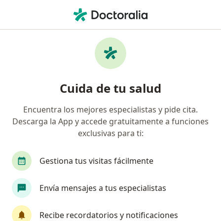
Men
Neurología
Filtros
• 1
Seguro
Mapa
Clínicas de Neurología
Cuida de tu salud
Encuentra los mejores especialistas y pide cita.
Elige la ciudad en la que buscas al especialista
Descarga la App y accede gratuitamente a funciones
Ciudad de México
Guadalajara
Monterrey
exclusivas para ti:
Gestiona tus visitas fácilmente
Envía mensajes a tus especialistas
Recibe recordatorios y notificaciones