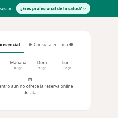
 sesión
¿Eres profesional de la salud?
presencial
Consulta en línea
resencial
Consulta en línea
Mañana
Dom
Lun
Mar
Mié
8 Ago
9 Ago
10 Ago
11 Ago
12 Ag
entro aún no ofrece la reserva online
de cita