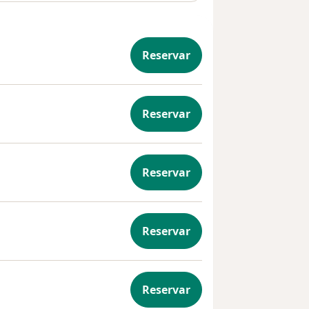
Reservar
cia
Reservar
én Nacido
Reservar
ria
Reservar
ión Pediátrica
Reservar
ento y desarrollo