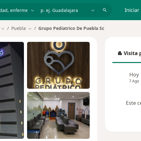
dad, enfermedad o nombre
p. ej. Guadalajara
Iniciar
Puebla
Grupo Pediatrico De Puebla Sc
Cambiar de ciudad
Cambiar de ciudad
Visita 
Visita p
Hoy
7 Ago
Este c