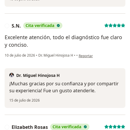
S.N.
Cita verificada
S
Excelente atención, todo el diagnóstico fue claro
y conciso.
en opinión del usuario S.N.
10 de julio de 2026
•
Dr. Miguel Hinojosa H
•
•
Reportar
Dr. Miguel Hinojosa H
¡Muchas gracias por su confianza y por compartir
su experiencia! Fue un gusto atenderle.
15 de julio de 2026
Elizabeth Rosas
Cita verificada
E