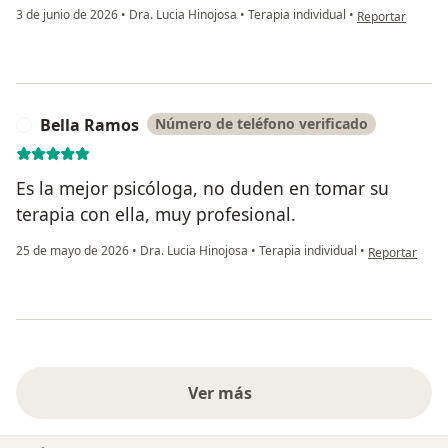
en opinión del u
3 de junio de 2026
•
Dra. Lucia Hinojosa
•
Terapia individual
•
Reportar
Bella Ramos
Número de teléfono verificado
B
Es la mejor psicóloga, no duden en tomar su
terapia con ella, muy profesional.
en opinión del
25 de mayo de 2026
•
Dra. Lucia Hinojosa
•
Terapia individual
•
Reportar
Ver más