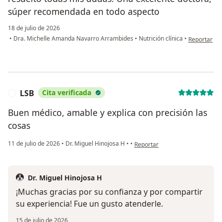
súper recomendada en todo aspecto
18 de julio de 2026
en opinión d
•
Dra. Michelle Amanda Navarro Arrambides
•
Nutrición clínica
•
Reportar
LSB
Cita verificada
L
Buen médico, amable y explica con precisión las
cosas
en opinión del usuario LSB
11 de julio de 2026
•
Dr. Miguel Hinojosa H
•
•
Reportar
Dr. Miguel Hinojosa H
¡Muchas gracias por su confianza y por compartir
su experiencia! Fue un gusto atenderle.
15 de julio de 2026