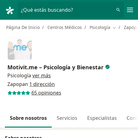
Men
¿Qué estás buscando?
Página De Inicio
Centros Médicos
Psicología
Zapop
Cambiar de 
Motivit.me – Psicología y Bienestar
Psicología
ver más
Zapopan
1 dirección
65 opiniones
Sobre nosotros
Servicios
Especialistas
Cons
Sobre nosotros