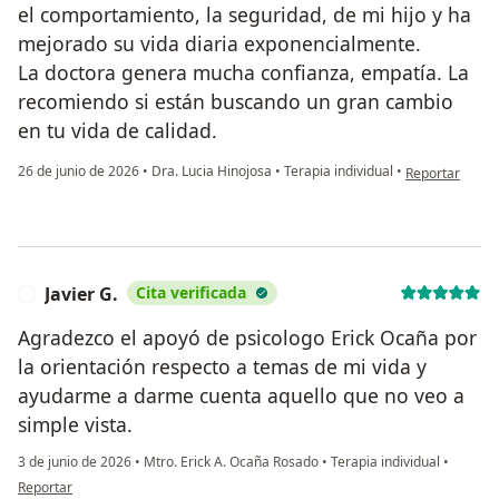
el comportamiento, la seguridad, de mi hijo y ha
mejorado su vida diaria exponencialmente.
La doctora genera mucha confianza, empatía. La
recomiendo si están buscando un gran cambio
en tu vida de calidad.
en opinión del 
26 de junio de 2026
•
Dra. Lucia Hinojosa
•
Terapia individual
•
Reportar
Javier G.
Cita verificada
J
Agradezco el apoyó de psicologo Erick Ocaña por
la orientación respecto a temas de mi vida y
ayudarme a darme cuenta aquello que no veo a
simple vista.
3 de junio de 2026
•
Mtro. Erick A. Ocaña Rosado
•
Terapia individual
•
en opinión del usuario Javier G.
Reportar