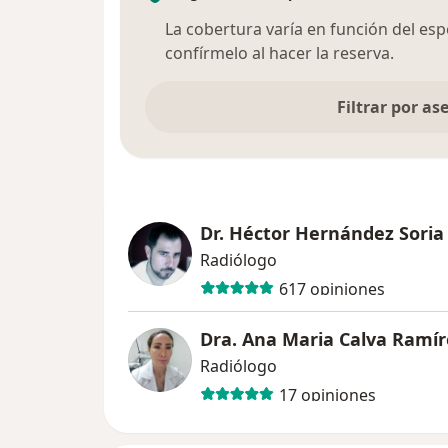
La cobertura varía en función del espec
VALORES
confírmelo al hacer la reserva.
• Integridad: Honestidad, lealtad y ética. 
fomentando el respeto a las personas.
Filtrar por a
• Calidad: Pasión por el servicio. Superar s
clientes.
• Trabajo en Equipo: Sumar talentos y esfuer
de nuestros compañeros, compartir, ayudar,
Personal: Aprender desarrollar y crecer. Pra
• Capacidad de Cambio: Receptividad al ca
Dr. Héctor Hernández Soria
• Creatividad e Innovación: Crear ideas nue
Radiólogo
• Calidez y Comprensión: Atención amable
617 opiniones
semejantes. Entender los requerimientos 
ofrecer apoyo. Empatía por los demás.
Dra. Ana Maria Calva Ramír
• Honestidad, lealtad, responsabilidad , c
Radiólogo
17 opiniones