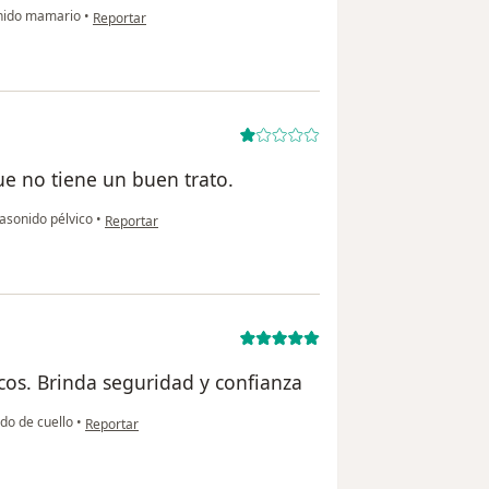
en opinión del usuario AZG
nido mamario
•
Reportar
ue no tiene un buen trato.
en opinión del usuario F,T,
asonido pélvico
•
Reportar
cos. Brinda seguridad y confianza
en opinión del usuario Eduardo García
do de cuello
•
Reportar