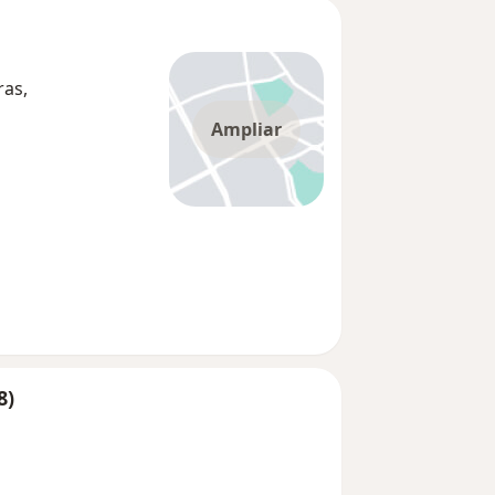
ras,
Ampliar
8)