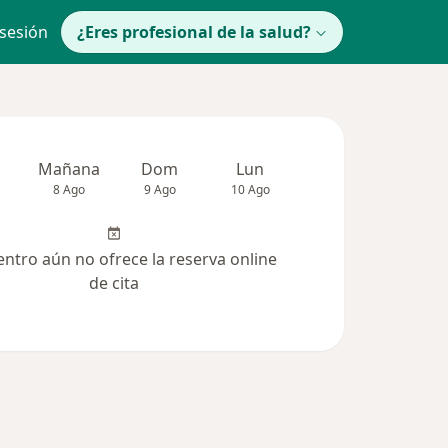
 sesión
¿Eres profesional de la salud?
Mañana
Dom
Lun
Mar
Mié
8 Ago
9 Ago
10 Ago
11 Ago
12 Ag
entro aún no ofrece la reserva online
de cita