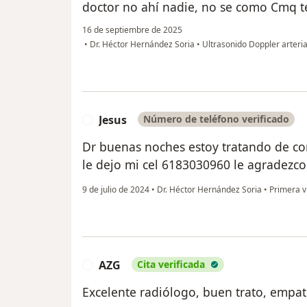
doctor no ahí nadie, no se como Cmq t
16 de septiembre de 2025
•
Dr. Héctor Hernández Soria
•
Ultrasonido Doppler arteria
Jesus
Número de teléfono verificado
J
Dr buenas noches estoy tratando de c
le dejo mi cel 6183030960 le agradezc
9 de julio de 2024
•
Dr. Héctor Hernández Soria
•
Primera vi
AZG
Cita verificada
A
Excelente radiólogo, buen trato, empat