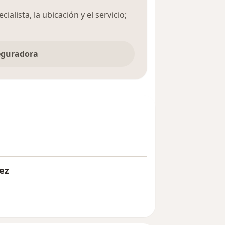
ialista, la ubicación y el servicio;
Obrar en forma digna y responsable,
seguradora
iempre las expectativas de nuestros
zos. Facilitar las labores y actividades
 enseñar y escuchar. Desarrollo del
cticar el autodesarrollo.
mbio, verlo como oportunidad.
vas para mejorar.
 con un sentido humano a nuestros
y necesidades de nuestra comunidad y
ez
ompromiso