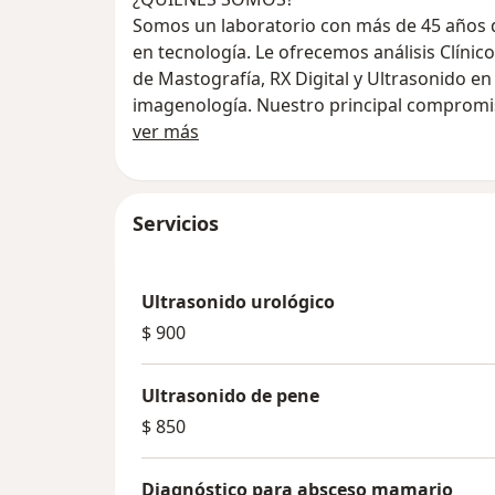
Somos un laboratorio con más de 45 años d
en tecnología. Le ofrecemos análisis Clínic
de Mastografía, RX Digital y Ultrasonido 
imagenología. Nuestro principal compromis
Acerca de nosotros
expectativas del cliente en tiempo, calidad
ver más
con certificación y recertificación ISO desd
Actualmente hemos incluido los nuevos ser
Servicios
Magnética, siempre con el compromiso de ca
Dentro de nuestros servicios también ofre
Ultrasonido urológico
Empresas, estudios específicos para Nuevo 
$ 900
Check Up Empresarial.
Ultrasonido de pene
POLÍTICA DE CALIDAD
$ 850
La Dirección General de Laboratorio Clíni
implementación y mantenimiento de su sist
Diagnóstico para absceso mamario