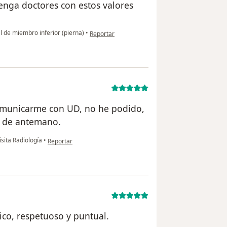
enga doctores con estos valores
en opinión del usuario Cuenta eliminada
l de miembro inferior (pierna)
•
Reportar
omunicarme con UD, no he podido,
o de antemano.
en opinión del usuario Jesus
sita Radiología
•
Reportar
ico, respetuoso y puntual.