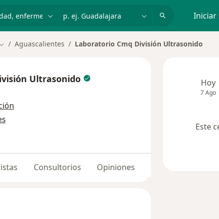
dad, enfermedad o nombre
p. ej. Guadalajara
Iniciar
Aguascalientes
Laboratorio Cmq División Ultrasonido
Cambiar de ciudad
visión Ultrasonido
Hoy
7 Ago
ción
es
Este c
istas
Consultorios
Opiniones