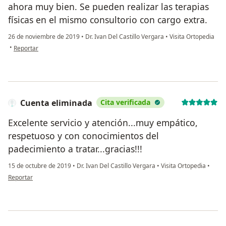
ahora muy bien. Se pueden realizar las terapias
físicas en el mismo consultorio con cargo extra.
26 de noviembre de 2019
•
Dr. Ivan Del Castillo Vergara
•
Visita Ortopedia
en opinión del usuario Dulce B
•
Reportar
Cuenta eliminada
Cita verificada
Excelente servicio y atención...muy empático,
respetuoso y con conocimientos del
padecimiento a tratar...gracias!!!
15 de octubre de 2019
•
Dr. Ivan Del Castillo Vergara
•
Visita Ortopedia
•
en opinión del usuario Cuenta eliminada
Reportar