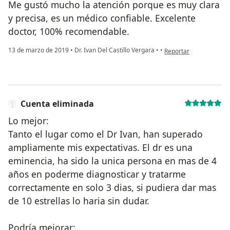
Me gustó mucho la atención porque es muy clara
y precisa, es un médico confiable. Excelente
doctor, 100% recomendable.
en opinión del usuario
13 de marzo de 2019
•
Dr. Ivan Del Castillo Vergara
•
•
Reportar
Cuenta eliminada
Lo mejor:
Tanto el lugar como el Dr Ivan, han superado
ampliamente mis expectativas. El dr es una
eminencia, ha sido la unica persona en mas de 4
años en poderme diagnosticar y tratarme
correctamente en solo 3 dias, si pudiera dar mas
de 10 estrellas lo haria sin dudar.
Podría mejorar: