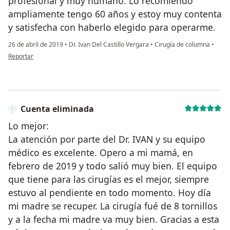
profesional y muy humano. Lo recomiendo
ampliamente tengo 60 años y estoy muy contenta
y satisfecha con haberlo elegido para operarme.
26 de abril de 2019
•
Dr. Ivan Del Castillo Vergara
•
Cirugía de columna
•
en opinión del usuario Cuenta eliminada
Reportar
Cuenta eliminada
Lo mejor:
La atención por parte del Dr. IVAN y su equipo
médico es excelente. Opero a mi mamá, en
febrero de 2019 y todo salió muy bien. El equipo
que tiene para las cirugías es el mejor, siempre
estuvo al pendiente en todo momento. Hoy día
mi madre se recuper. La cirugía fué de 8 tornillos
y a la fecha mi madre va muy bien. Gracias a esta