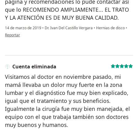
página y recomendaciones lo pude contactar así
que lo RECOMIENDO AMPLIAMENTE... EL TRATO
Y LA ATENCIÓN ES DE MUY BUENA CALIDAD.
14 de marzo de 2019
•
Dr. Ivan Del Castillo Vergara
•
Hernias de disco
•
en opinión del usuario Cuenta eliminada
Reportar
Cuenta eliminada
Visitamos al doctor en noviembre pasado, mi
mamá llevaba un dolor muy fuerte en la zona
lumbar y el diagnóstico fue muy bien explicado,
igual que el tratamiento y sus beneficios.
Igualmente la cirugía fue muy bien manejada, el
equipo con el que trabaja también son doctores
muy buenos y humanos.