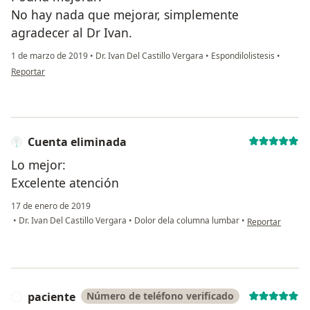
No hay nada que mejorar, simplemente
agradecer al Dr Ivan.
1 de marzo de 2019
•
Dr. Ivan Del Castillo Vergara
•
Espondilolistesis
•
en opinión del usuario Cuenta eliminada
Reportar
Cuenta eliminada
Lo mejor:
Excelente atención
17 de enero de 2019
en opinión del u
•
Dr. Ivan Del Castillo Vergara
•
Dolor dela columna lumbar
•
Reportar
paciente
Número de teléfono verificado
P