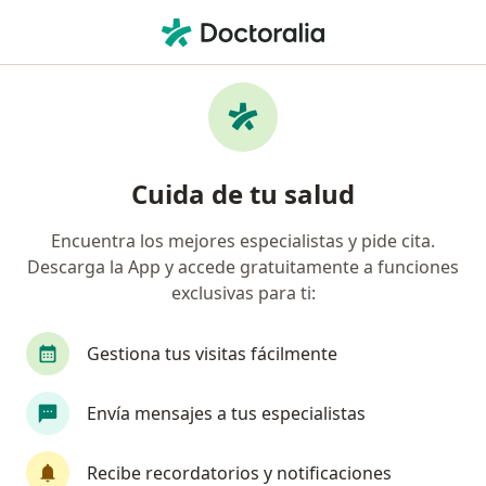
Men
Anestesiología • Álvaro Obregón, CDMX
Filtros
• 1
Seguro
Mapa
Centros médicos de Anestesiología en
Cuida de tu salud
Álvaro Obregón
Encuentra los mejores especialistas y pide cita.
Descarga la App y accede gratuitamente a funciones
exclusivas para ti:
Gestiona tus visitas fácilmente
Envía mensajes a tus especialistas
Centro Integral para la Atención de
Neuropatía y Dolor CIANyD
Recibe recordatorios y notificaciones
Anestesiólogo, Diabetólogo, Especialista en medicina del