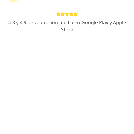
·
Ver más
deporte
391 opiniones
4.8 y 4.9 de valoración media en Google Play y Apple
Tlaxcala 180. Interior 1. Colonia Hipódromo Condesa, Ciudad de México
•
Mapa
Store
Centro Integral para la Atención de Neuropatía y Dolor CIANyD
Primera visita Anestesiología
$1,100
Karla Berenize
Zúñiga Galván
Anestesiólogo
Ningún profesional de este centro tiene citas disponibles
Mostrar perfil