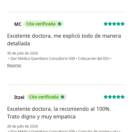
MC
Cita verificada
M
Excelente doctora, me explicó todo de manera
detallada
30 de julio de 2026
•
Star Médica Querétaro Consultorio 508
•
Colocación del DIU
•
en opinión del usuario MC
Reportar
Itzel
Cita verificada
I
Excelente doctora, la recomiendo al 100%.
Trato digno y muy empatica
28 de julio de 2026
•
Star Médica Querétaro Consultorio 508
•
Consulta de primera vez
•