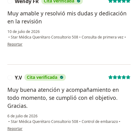
Wendy FR
Cita verificada
W
Muy amable y resolvió mis dudas y dedicación
en la revisión
10 de julio de 2026
•
Star Médica Querétaro Consultorio 508
•
Consulta de primera vez
•
en opinión del usuario Wendy FR
Reportar
Y.V
Cita verificada
Y
Muy buena atención y acompañamiento en
todo momento, se cumplió con el objetivo.
Gracias.
6 de julio de 2026
•
Star Médica Querétaro Consultorio 508
•
Control de embarazo
•
en opinión del usuario Y.V
Reportar