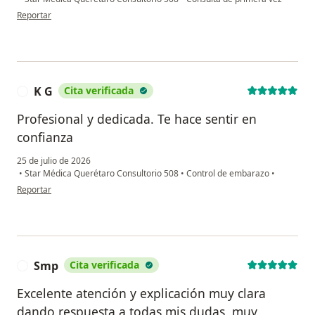
en opinión del usuario Itzel
Reportar
K G
Cita verificada
K
Profesional y dedicada. Te hace sentir en
confianza
25 de julio de 2026
•
Star Médica Querétaro Consultorio 508
•
Control de embarazo
•
en opinión del usuario K G
Reportar
Smp
Cita verificada
S
Excelente atención y explicación muy clara
dando respuesta a todas mis dudas, muy