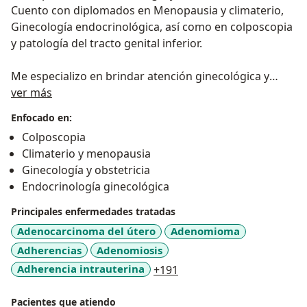
Cuento con diplomados en Menopausia y climaterio,
Ginecología endocrinológica, así como en colposcopia
y patología del tracto genital inferior.
Me especializo en brindar atención ginecológica y
Sobre mí
obstétrica de alta calidad, centrada en el bienestar
ver más
integral de la mujer en cada etapa de su vida.
Enfocado en:
Contamos con tecnología de vanguardia y un enfoque
Colposcopia
humano que garantiza confianza, seguridad y
Climaterio y menopausia
acompañamiento en todo momento.
Ginecología y obstetricia
Endocrinología ginecológica
Desde consultas de rutina, control prenatal y
planificación familiar, control de menopausia y
Principales enfermedades tratadas
climaterio, hasta atención especializada en embarazos
Adenocarcinoma del útero
Adenomioma
de alto riesgo y tratamientos ginecológicos
Adherencias
Adenomiosis
avanzados, estamos comprometidos con tu salud y la
a11y_sr_more_diseases
Adherencia intrauterina
+191
de tu bebé.
Pacientes que atiendo
"CONTIGO DESDE SU PRIMER LATIDO Y EN CADA PASO