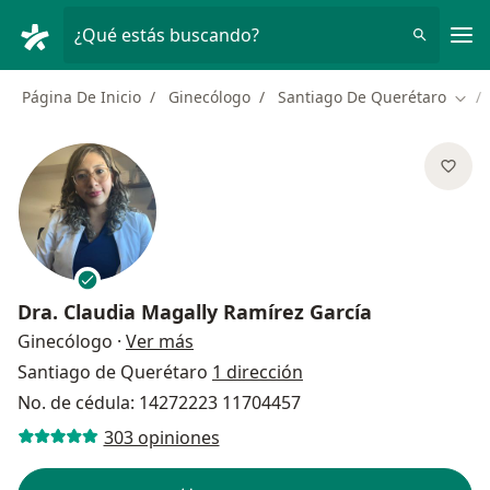
Men
¿Qué estás buscando?
Página De Inicio
Ginecólogo
Santiago De Querétaro
Camb
Dra.
Claudia Magally Ramírez García
sobre las especializaciones
Ginecólogo
·
Ver más
Santiago de Querétaro
1 dirección
No. de cédula: 14272223 11704457
303 opiniones