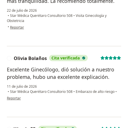
más tranquilidad. La recomiendo totalmente.
22 de julio de 2026
•
Star Médica Querétaro Consultorio 508
•
Visita Ginecología y
Obstetricia
en opinión del usuario CEVX
•
Reportar
Olivia Bolaños
Cita verificada
O
Excelente Ginecólogo, dió solución a nuestro
problema, hubo una excelente explicación.
11 de julio de 2026
•
Star Médica Querétaro Consultorio 508
•
Embarazo de alto riesgo
•
en opinión del usuario Olivia Bolaños
Reportar