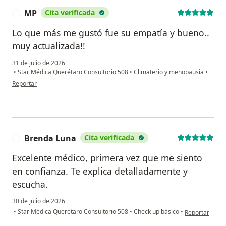
MP
Cita verificada
M
Lo que más me gustó fue su empatía y bueno..
muy actualizada!!
31 de julio de 2026
•
Star Médica Querétaro Consultorio 508
•
Climaterio y menopausia
•
en opinión del usuario MP
Reportar
Brenda Luna
Cita verificada
B
Excelente médico, primera vez que me siento
en confianza. Te explica detalladamente y
escucha.
30 de julio de 2026
en opinión del
•
Star Médica Querétaro Consultorio 508
•
Check up básico
•
Reportar