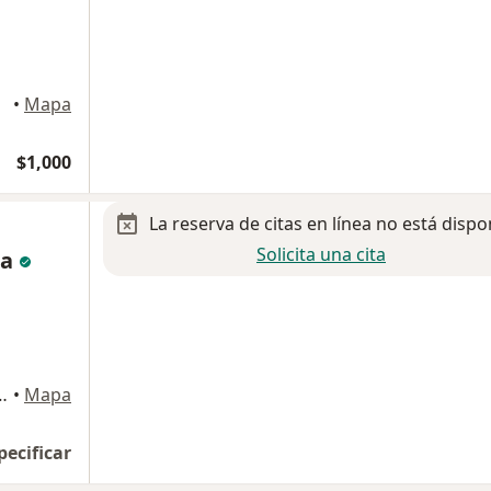
•
Mapa
$1,000
La reserva de citas en línea no está dispo
Solicita una cita
la
ntana 2906, Querétaro
•
Mapa
pecificar