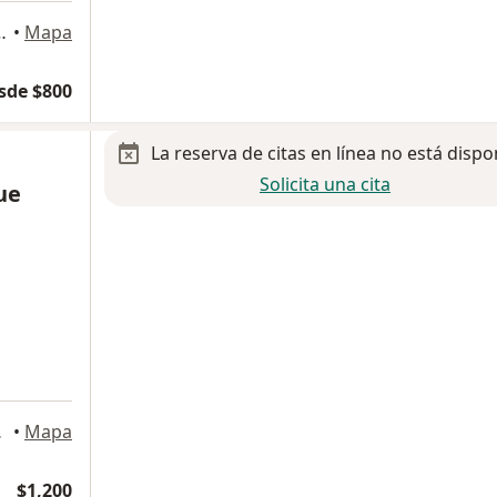
za, Santiago de Querétaro
•
Mapa
sde $800
La reserva de citas en línea no está dispo
Solicita una cita
ue
José, Querétaro
•
Mapa
$1,200