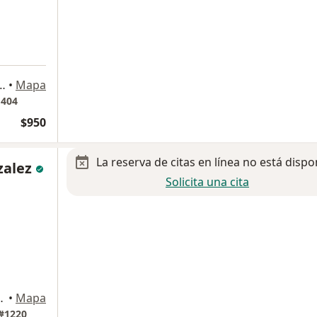
072, Colinas del Cimatario, Querétaro
•
Mapa
 404
$950
La reserva de citas en línea no está dispo
zalez
Solicita una cita
 7270, Querétaro
•
Mapa
#1220