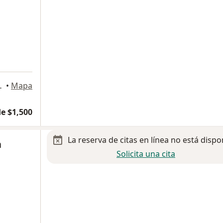
ja #9670, Centro Sur., Querétaro
•
Mapa
e $1,500
La reserva de citas en línea no está dispo
a
Solicita una cita