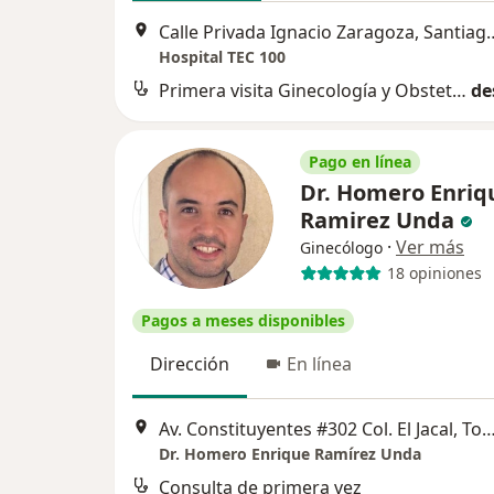
Calle Privada Ignacio Zarago
Hospital TEC 100
Primera visita Ginecología y Obstetricia
de
Pago en línea
Dr. Homero Enriq
Ramirez Unda
·
Ver más
Ginecólogo
18 opiniones
Pagos a meses disponibles
Dirección
En línea
Av. Constituyentes #302 Col. El Jacal, Torre 3 Consultorio 418, Hospital San 
Dr. Homero Enrique Ramírez Unda
Consulta de primera vez