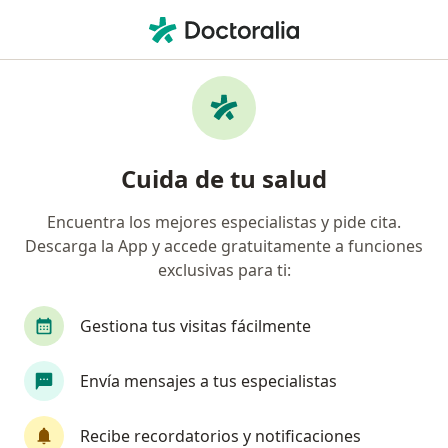
Men
Ginecólogo • San Juan del Rio, Querétaro
Filtros
Seguro
Mapa
Ginecólogos en San Juan del Rio
Cuida de tu salud
Encuentra los mejores especialistas y pide cita.
Descarga la App y accede gratuitamente a funciones
exclusivas para ti:
Gestiona tus visitas fácilmente
Destacado
Envía mensajes a tus especialistas
Dr. J.César Díaz Aguirre
·
Ver más
Ginecólogo
Recibe recordatorios y notificaciones
44 opiniones