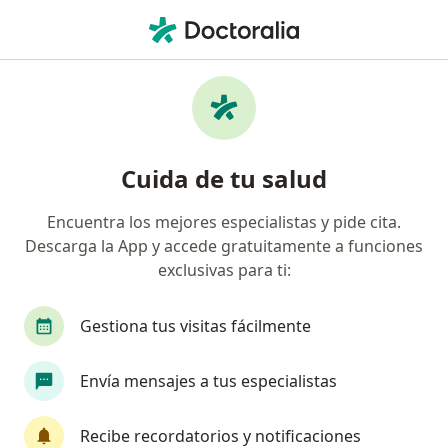
Men
Cirujano Plástico • Cuajimalpa de Morelos, CDMX
Filtros
Seguro:
Metropolitana
Cirujanos plásticos recomendados de
Cuida de tu salud
Metropolitana en Cuajimalpa de Morelos
Encuentra los mejores especialistas y pide cita.
Descarga la App y accede gratuitamente a funciones
exclusivas para ti:
Gestiona tus visitas fácilmente
Envía mensajes a tus especialistas
Dr. Mauricio Alejandro García López
·
Ver más
Cirujano plástico, Médico estético
Recibe recordatorios y notificaciones
9 opiniones