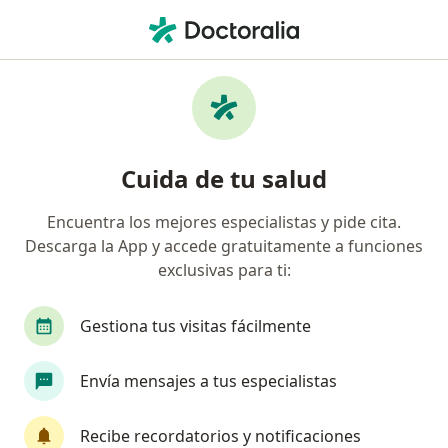
Men
Cirujano Plástico • Cuajimalpa de Morelos, CDMX
Filtros
Seguro:
Allianz
Ma
Cirujanos plásticos recomendados de Allianz
Cuida de tu salud
en Cuajimalpa de Morelos
Encuentra los mejores especialistas y pide cita.
Descarga la App y accede gratuitamente a funciones
exclusivas para ti:
Gestiona tus visitas fácilmente
Envía mensajes a tus especialistas
Pago en línea
Pagos a meses disponibles
Dr. Alejandro Corona Figueroa
Recibe recordatorios y notificaciones
·
Ver más
Cirujano plástico