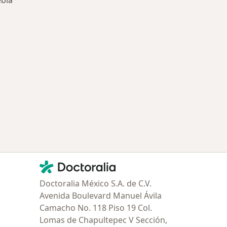
ebla
ría: Enfermedades más tratadas
Contacto
Doctoralia - Página de inicio
Doctoralia México S.A. de C.V.
Avenida Boulevard Manuel Ávila
Camacho No. 118 Piso 19 Col.
Lomas de Chapultepec V Sección,