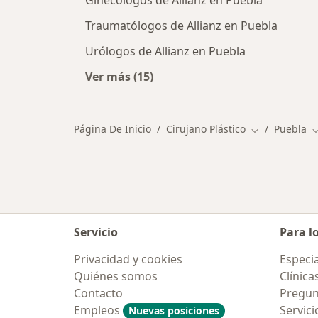
Ginecólogos de Allianz en Puebla
Traumatólogos de Allianz en Puebla
Urólogos de Allianz en Puebla
Ver más (15)
Más en esta categoría: Otros especi
Página De Inicio
Cirujano Plástico
Puebla
Cambiar de c
C
Servicio
Para l
Privacidad y cookies
Especia
Quiénes somos
Clínica
Contacto
Pregun
Empleos
Servici
Nuevas posiciones