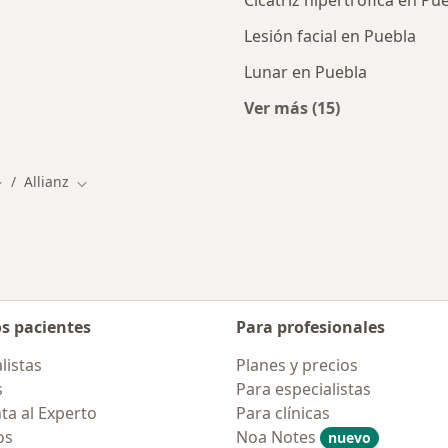
Cicatriz hipertrófica en Pu
Lesión facial en Puebla
Lunar en Puebla
Ver más (15)
alistas de Allianz
Más en esta catego
Allianz
iudad
ambiar de ciudad
Cambiar de ciudad
os pacientes
Para profesionales
listas
Planes y precios
s
Para especialistas
ta al Experto
Para clínicas
os
Noa Notes
nuevo