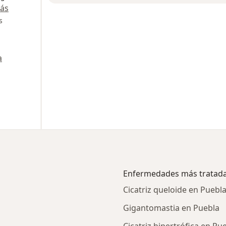
ás
s
a
Enfermedades más tratad
Cicatriz queloide en Puebl
Gigantomastia en Puebla